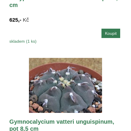
cm
625,-
Kč
skladem (1 ks)
Gymnocalycium vatteri unguispinum,
pot 8,5 cm