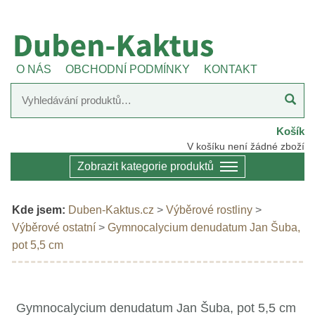
O NÁS
OBCHODNÍ PODMÍNKY
KONTAKT
Košík
V košíku není žádné zboží
Zobrazit kategorie produktů
Kde jsem:
Duben-Kaktus.cz
>
Výběrové rostliny
>
Výběrové ostatní
>
Gymnocalycium denudatum Jan Šuba,
pot 5,5 cm
Gymnocalycium denudatum Jan Šuba, pot 5,5 cm