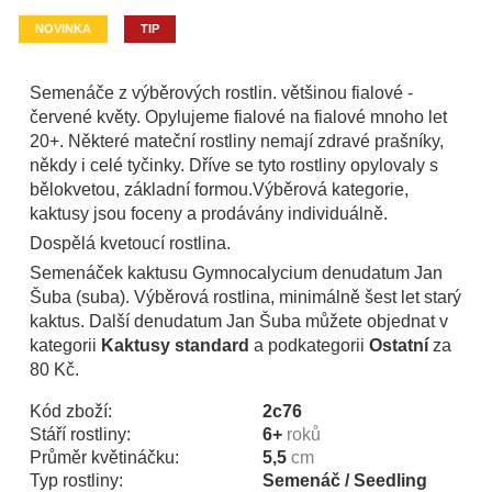
NOVINKA
TIP
Semenáče z výběrových rostlin. většinou fialové -
červené květy. Opylujeme fialové na fialové mnoho let
20+. Některé mateční rostliny nemají zdravé prašníky,
někdy i celé tyčinky. Dříve se tyto rostliny opylovaly s
bělokvetou, základní formou.Výběrová kategorie,
kaktusy jsou foceny a prodávány individuálně.
Dospělá kvetoucí rostlina.
Semenáček kaktusu Gymnocalycium denudatum Jan
Šuba (suba). Výběrová rostlina, minimálně šest let starý
kaktus. Další denudatum Jan Šuba můžete objednat v
kategorii
Kaktusy standard
a podkategorii
Ostatní
za
80 Kč.
Kód zboží:
2c76
Stáří rostliny:
6+
roků
Průměr květináčku:
5,5
cm
Typ rostliny:
Semenáč / Seedling