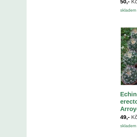
50,-
K
skladem 
Echin
erect
Arroy
49,-
K
skladem 