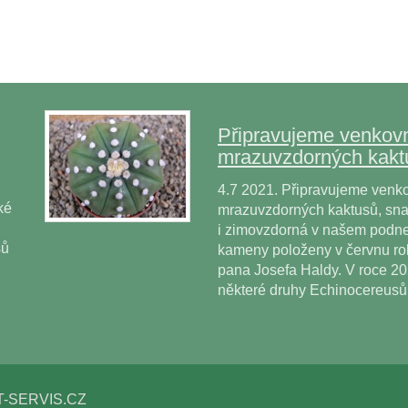
Připravujeme venkovn
mrazuvzdorných kakt
4.7 2021. Připravujeme venko
ké
mrazuvzdorných kaktusů, snad
i zimovzdorná v našem podne
sů
kameny položeny v červnu r
pana Josefa Haldy. V roce 2
některé druhy Echinocereus
T-SERVIS.CZ