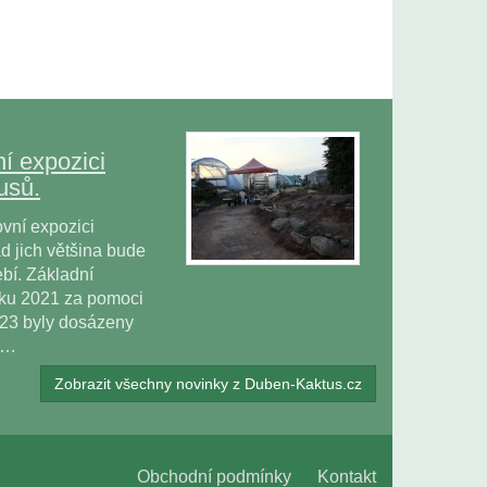
í expozici
usů.
vní expozici
 jich většina bude
bí. Základní
oku 2021 za pomoci
023 byly dosázeny
ů…
Zobrazit všechny novinky z Duben-Kaktus.cz
Obchodní podmínky
Kontakt