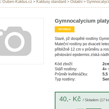
:
Duben-Kaktus.cz
>
Kaktusy standard
>
Ostatní
>
Gymnocalyci
Gymnocalycium plat
NOVINKA
Staré, již dospělé rostliny Gy
Mateční rostliny po dvaceti le
přibližně 12 cm v průměru a ros
pěstování epidermis získá nádh
Kód zboží:
2c
Stáří rostliny:
4+
Průměr květináčku:
5,5
Typ rostliny:
Sem
Kč
40,-
/ Skladem (17 k