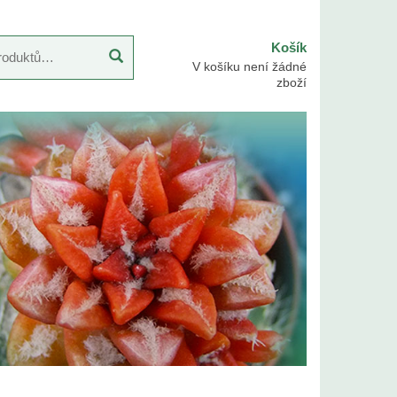
Košík
V košíku není žádné
zboží