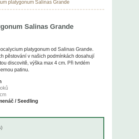
um platygonum Salinas Grande
ygonum Salinas Grande
mnocalycium platygonum od Salinas Grande.
tech pěstování v našich podmínkách dosahují
tou discovitě, výška max 4 cm. Při tvrdém
ernou patinu.
m
roků
cm
enáč / Seedling
s)