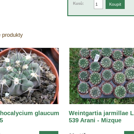
Kusů:
 produkty
hocalycium glaucum
Weintgartia jarmillae 
,5
539 Arani - Mizque