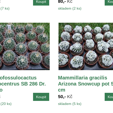
č
80,-
Kč
(7 ks)
skladem (2 ks)
ofossulocactus
Mammillaria gracilis
ocentrus SB 286 Dr.
Arizona Snowcup pot 5
o
cm
č
50,-
Kč
(20 ks)
skladem (5 ks)