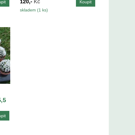
120,-
Kč
skladem (1 ks)
,5