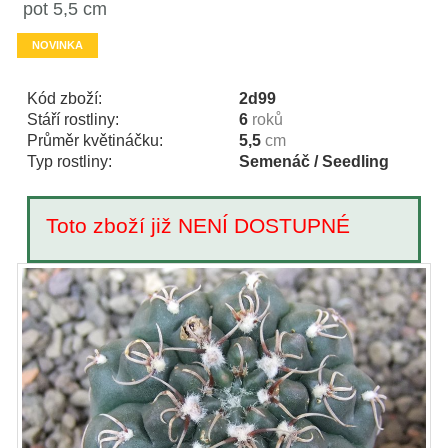
pot 5,5 cm
NOVINKA
Kód zboží:
2d99
Stáří rostliny:
6
roků
Průměr květináčku:
5,5
cm
Typ rostliny:
Semenáč / Seedling
Toto zboží již NENÍ DOSTUPNÉ