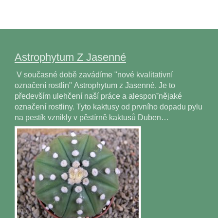
Astrophytum Z Jasenné
V současné době zavádíme "nové kvalitativní
označení rostlin" Astrophytum z Jasenné. Je to
především ulehčení naší práce a alesponˇnějaké
označení rostliny. Tyto kaktusy od prvního dopadu pylu
na pestík vznikly v pěstírně kaktusů Duben…