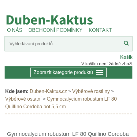
O NÁS
OBCHODNÍ PODMÍNKY
KONTAKT
Košík
V košíku není žádné zboží
Zobrazit kategorie produktů
Kde jsem:
Duben-Kaktus.cz
>
Výběrové rostliny
>
Výběrové ostatní
>
Gymnocalycium robustum LF 80
Quillino Cordoba pot 5,5 cm
Gymnocalycium robustum LF 80 Quillino Cordoba