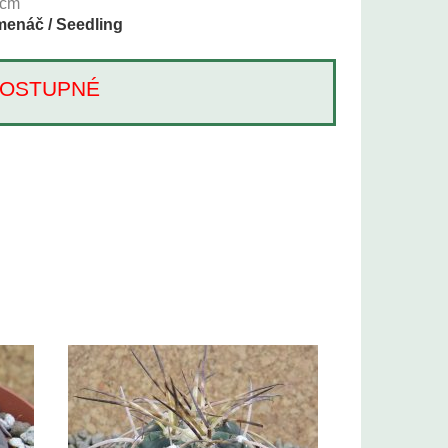
cm
enáč / Seedling
Í DOSTUPNÉ