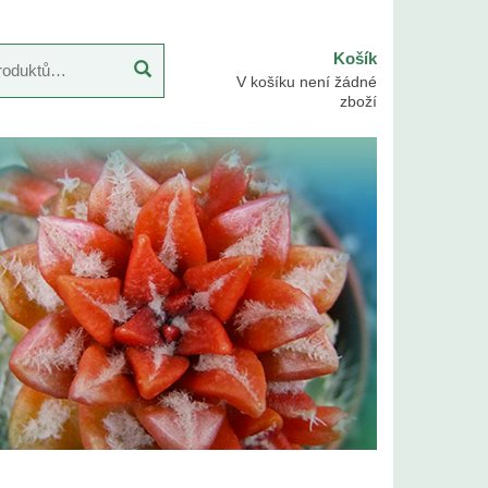
Košík
V košíku není žádné
zboží