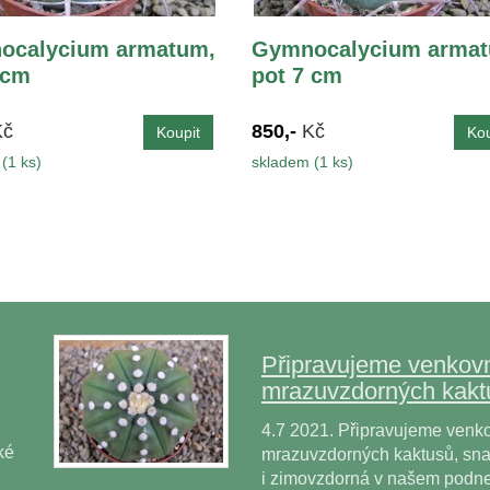
ocalycium armatum,
Gymnocalycium armat
 cm
pot 7 cm
Kč
850,-
Kč
(1 ks)
skladem (1 ks)
Připravujeme venkovn
mrazuvzdorných kakt
4.7 2021. Připravujeme venko
ké
mrazuvzdorných kaktusů, snad
i zimovzdorná v našem podne