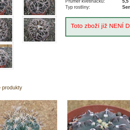
Průměr květináčku:
5,5
Typ rostliny:
Sem
Toto zboží již NEN
 produkty