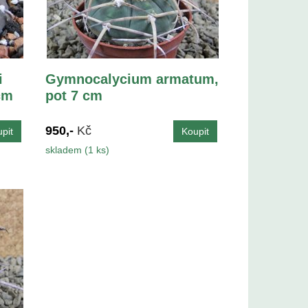
i
Gymnocalycium armatum,
cm
pot 7 cm
950,-
Kč
skladem (1 ks)