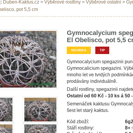
:
Duben-Kaktus.cz
>
Výběrové rostliny
>
Výběrové ostatní
>
Gym
belisco, pot 5,5 cm
Gymnocalycium spegaz
El Obelisco, pot 5,5 
NOVINKA
TIP
Gymnocalycium spegazinii puni
Gymnocalicium spegazini. Výběr
mnoho let ve tvrdých podmínkác
prodávány individuálně.
Další rostliny, spegazinii najdet
Ostatní od 60 Kč - 10 ks á 50 
Semenáček kaktusu Gymnocalyci
šest let starý kaktus.
Kód zboží:
6g
Stáří rostliny:
8+