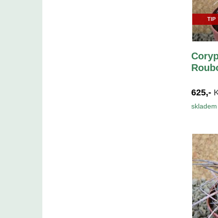
TIP
Coryp
Roubo
625,-
skladem 