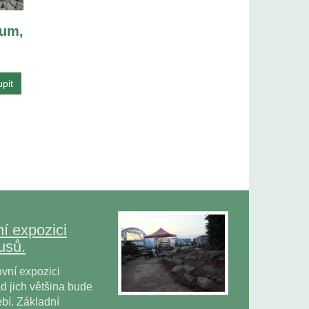
um,
í expozici
usů.
vní expozici
 jich většina bude
bí. Základní