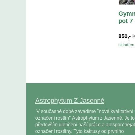
Gymn
pot 7
850,-
skladem 
Astrophytum Z Jasenné
V současné době zavádíme "nové kvalitativní
označení rostlin" Astrophytum z Jasenné. Je to
především ulehčení naší práce a alesponˇněja
označení rostliny. Tyto kaktusy od prvního