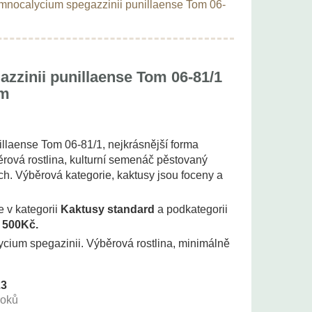
nocalycium spegazzinii punillaense Tom 06-
zinii punillaense Tom 06-81/1
cm
llaense Tom 06-81/1, nejkrásnější forma
ová rostlina, kulturní semenáč pěstovaný
h. Výběrová kategorie, kaktusy jsou foceny a
e v kategorii
Kaktusy standard
a podkategorii
- 500Kč.
um spegazinii. Výběrová rostlina, minimálně
23
roků