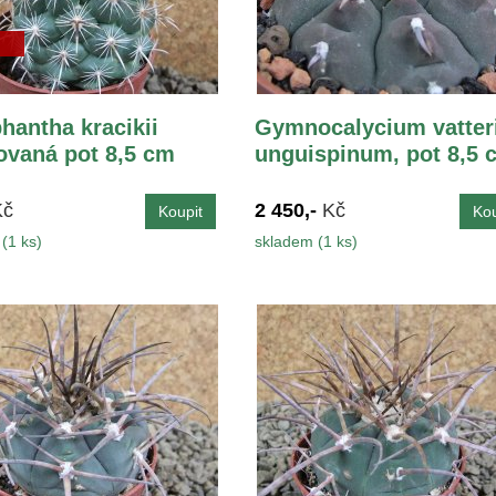
hantha kracikii
Gymnocalycium vatter
vaná pot 8,5 cm
unguispinum, pot 8,5 
Kč
2 450,-
Kč
(1 ks)
skladem (1 ks)