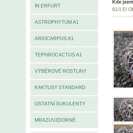
Kde jsem
IN ERFURT
81/1 El O
ASTROPHYTUM A1
ARIOCARPUS A1
TEPHROCACTUS A1
VÝBĚROVÉ ROSTLINY
KAKTUSY STANDARD
OSTATNÍ SUKULENTY
MRAZUVZDORNÉ