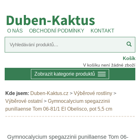
O NÁS
OBCHODNÍ PODMÍNKY
KONTAKT
Košík
V košíku není žádné zboží
Zobrazit kategorie produktů
Kde jsem:
Duben-Kaktus.cz
>
Výběrové rostliny
>
Výběrové ostatní
>
Gymnocalycium spegazzinii
punillaense Tom 06-81/1 El Obelisco, pot 5,5 cm
Gymnocalycium spegazzinii punillaense Tom 06-