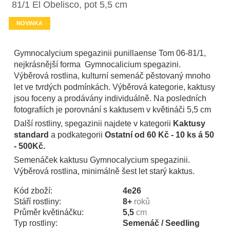
81/1 El Obelisco, pot 5,5 cm
NOVINKA
Gymnocalycium spegazinii punillaense Tom 06-81/1,
nejkrásnější forma Gymnocalicium spegazini.
Výběrová rostlina, kulturní semenáč pěstovaný mnoho
let ve tvrdých podmínkách. Výběrová kategorie, kaktusy
jsou foceny a prodávány individuálně. Na posledních
fotografiích je porovnání s kaktusem v květináči 5,5 cm
Další rostliny, spegazinii najdete v kategorii
Kaktusy
standard
a podkategorii
Ostatní od 60 Kč - 10 ks á 50
- 500Kč.
Semenáček kaktusu Gymnocalycium spegazinii.
Výběrová rostlina, minimálně šest let starý kaktus.
Kód zboží:
4e26
Stáří rostliny:
8+
roků
Průměr květináčku:
5,5
cm
Typ rostliny:
Semenáč / Seedling