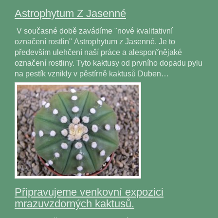
Astrophytum Z Jasenné
V současné době zavádíme "nové kvalitativní
označení rostlin" Astrophytum z Jasenné. Je to
především ulehčení naší práce a alesponˇnějaké
označení rostliny. Tyto kaktusy od prvního dopadu pylu
na pestík vznikly v pěstírně kaktusů Duben…
Připravujeme venkovní expozici
mrazuvzdorných kaktusů.