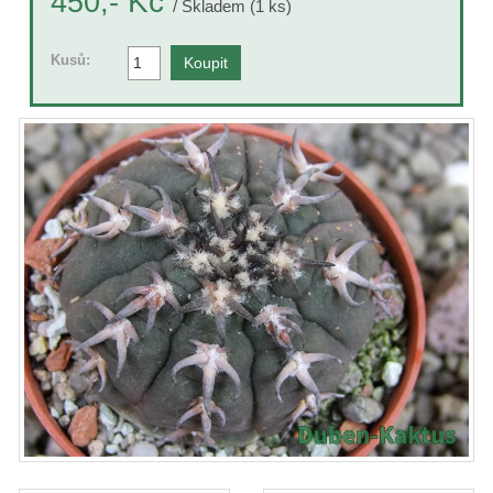
Kč
450,-
/ Skladem (1 ks)
Kusů: