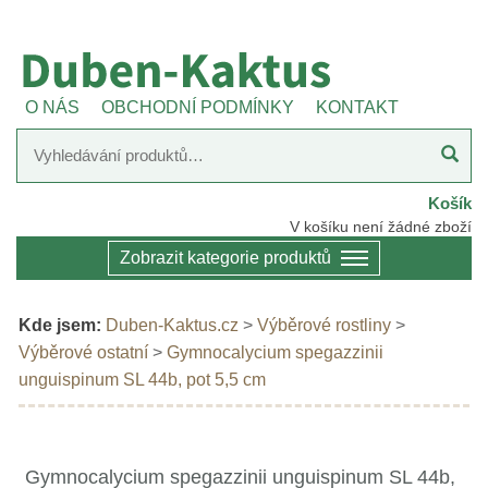
O NÁS
OBCHODNÍ PODMÍNKY
KONTAKT
Košík
V košíku není žádné zboží
Zobrazit kategorie produktů
Kde jsem:
Duben-Kaktus.cz
>
Výběrové rostliny
>
Výběrové ostatní
>
Gymnocalycium spegazzinii
unguispinum SL 44b, pot 5,5 cm
Gymnocalycium spegazzinii unguispinum SL 44b,