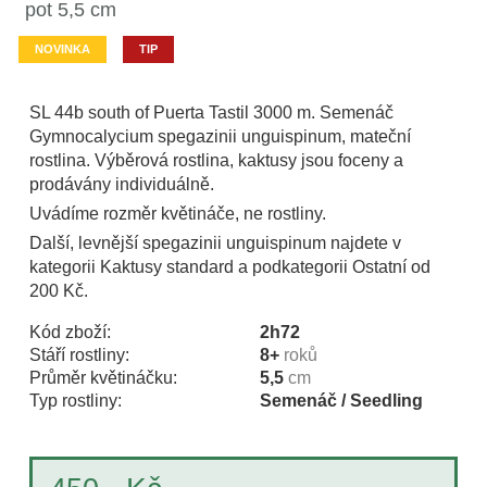
pot 5,5 cm
NOVINKA
TIP
SL 44b south of Puerta Tastil 3000 m. Semenáč
Gymnocalycium spegazinii unguispinum, mateční
rostlina. Výběrová rostlina, kaktusy jsou foceny a
prodávány individuálně.
Uvádíme rozměr květináče, ne rostliny.
Další, levnější spegazinii unguispinum najdete v
kategorii Kaktusy standard a podkategorii Ostatní od
200 Kč.
Kód zboží:
2h72
Stáří rostliny:
8+
roků
Průměr květináčku:
5,5
cm
Typ rostliny:
Semenáč / Seedling