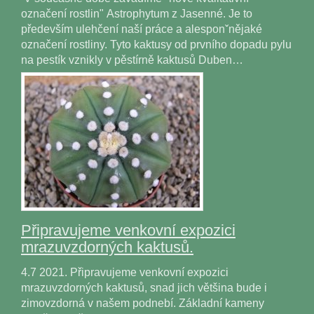
označení rostlin" Astrophytum z Jasenné. Je to
především ulehčení naší práce a alesponˇnějaké
označení rostliny. Tyto kaktusy od prvního dopadu pylu
na pestík vznikly v pěstírně kaktusů Duben…
Připravujeme venkovní expozici
mrazuvzdorných kaktusů.
4.7 2021. Připravujeme venkovní expozici
mrazuvzdorných kaktusů, snad jich většina bude i
zimovzdorná v našem podnebí. Základní kameny