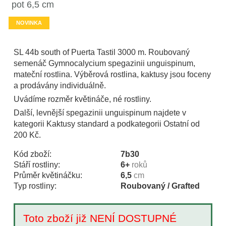
pot 6,5 cm
NOVINKA
SL 44b south of Puerta Tastil 3000 m. Roubovaný
semenáč Gymnocalycium spegazinii unguispinum,
mateční rostlina. Výběrová rostlina, kaktusy jsou foceny
a prodávány individuálně.
Uvádíme rozměr květináče, né rostliny.
Další, levnější spegazinii unguispinum najdete v
kategorii Kaktusy standard a podkategorii Ostatní od
200 Kč.
Kód zboží:
7b30
Stáří rostliny:
6+
roků
Průměr květináčku:
6,5
cm
Typ rostliny:
Roubovaný / Grafted
Toto zboží již NENÍ DOSTUPNÉ