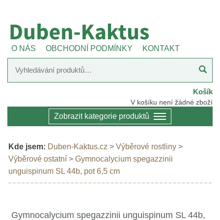
O NÁS
OBCHODNÍ PODMÍNKY
KONTAKT
Košík
V košíku není žádné zboží
Zobrazit kategorie produktů
Kde jsem:
Duben-Kaktus.cz
>
Výběrové rostliny
>
Výběrové ostatní
>
Gymnocalycium spegazzinii
unguispinum SL 44b, pot 6,5 cm
Gymnocalycium spegazzinii unguispinum SL 44b,