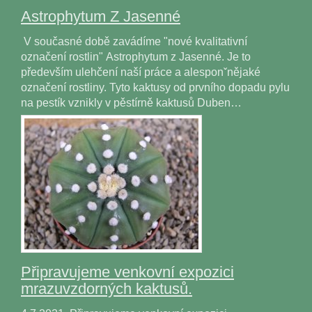
Astrophytum Z Jasenné
V současné době zavádíme "nové kvalitativní
označení rostlin" Astrophytum z Jasenné. Je to
především ulehčení naší práce a alesponˇnějaké
označení rostliny. Tyto kaktusy od prvního dopadu pylu
na pestík vznikly v pěstírně kaktusů Duben…
Připravujeme venkovní expozici
mrazuvzdorných kaktusů.