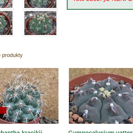
 produkty
hantha kracikii
Gymnocalycium vatter