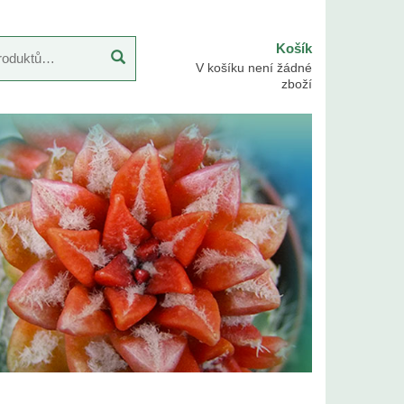
Košík
V košíku není žádné
zboží