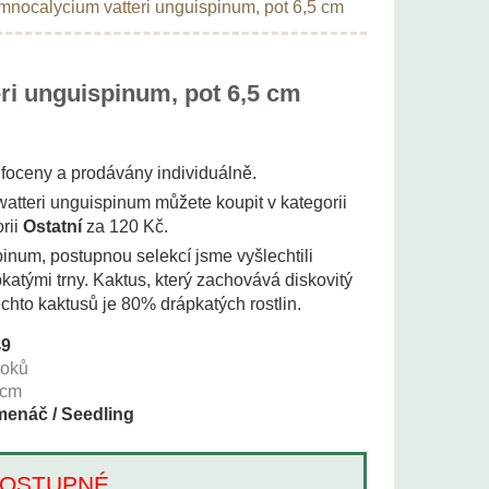
nocalycium vatteri unguispinum, pot 6,5 cm
i unguispinum, pot 6,5 cm
u foceny a prodávány individuálně.
atteri unguispinum můžete koupit v kategorii
rii
Ostatní
za 120 Kč.
num, postupnou selekcí jsme vyšlechtili
atými trny. Kaktus, který zachovává diskovitý
těchto kaktusů je 80% drápkatých rostlin.
49
roků
cm
enáč / Seedling
Í DOSTUPNÉ