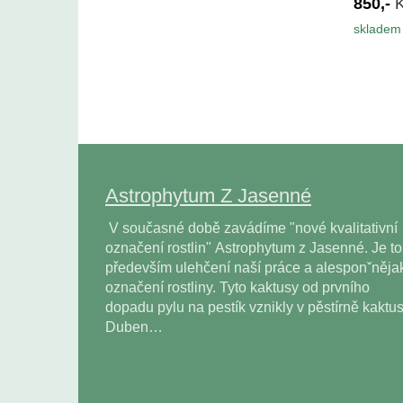
850,-
skladem 
Astrophytum Z Jasenné
V současné době zavádíme "nové kvalitativní
označení rostlin" Astrophytum z Jasenné. Je to
především ulehčení naší práce a alesponˇněja
označení rostliny. Tyto kaktusy od prvního
dopadu pylu na pestík vznikly v pěstírně kaktu
Duben…