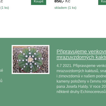
Kč
850,-
Kč
(1 ks)
skladem (1 ks)
Připravujeme venkovn
mrazuvzdorných kakt
4.7 2021. Připravujeme venko
ké
mrazuvzdorných kaktusů, snad
i zimovzdorná v našem podne
sů
kameny položeny v červnu r
pana Josefa Haldy. V roce 2
některé druhy Echinocereus