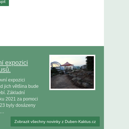
í expozici
usů.
vní expozici
 jich většina bude
bí. Základní
oku 2021 za pomoci
023 byly dosázeny
ů…
Zobrazit všechny novinky z Duben-Kaktus.cz