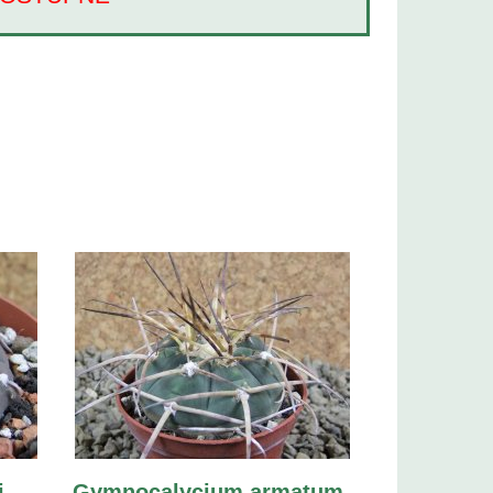
i
Gymnocalycium armatum,