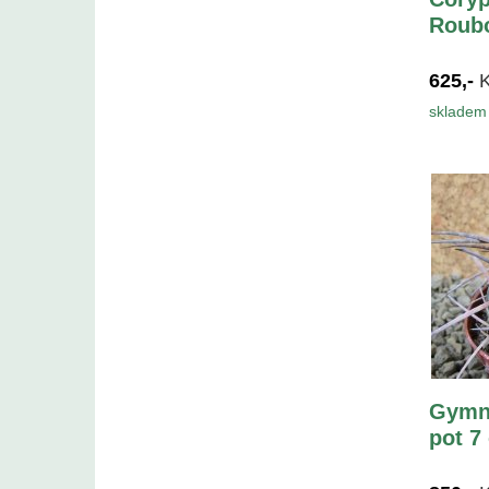
Roubo
625,-
skladem 
Gymn
pot 7