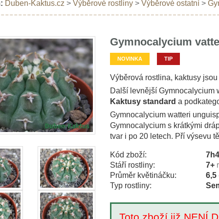
:
Duben-Kaktus.cz
>
Výběrové rostliny
>
Výběrové ostatní
>
Gym
Gymnocalycium vatter
NOVINKA
TIP
Výběrová rostlina, kaktusy jso
Další levnější Gymnocalycium w
Kaktusy standard
a podkatego
Gymnocalycium watteri unguispi
Gymnocalycium s krátkými drápk
tvar i po 20 letech. Pří výsevu 
Kód zboží:
7h
Stáří rostliny:
7+
Průměr květináčku:
6,5
Typ rostliny:
Sem
Toto zboží již NEN