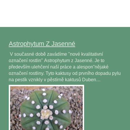
Astrophytum Z Jasenné
V současné době zavádíme "nové kvalitativní
označení rostlin" Astrophytum z Jasenné. Je to
především ulehčení naší práce a alesponˇnějaké
označení rostliny. Tyto kaktusy od prvního dopadu pylu
na pestík vznikly v pěstírně kaktusů Duben…