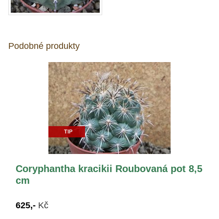
Podobné produkty
TIP
Coryphantha kracikii Roubovaná pot 8,5
cm
625,-
Kč