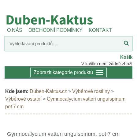
O NÁS
OBCHODNÍ PODMÍNKY
KONTAKT
Košík
V košíku není žádné zboží
Zobrazit kategorie produktů
Kde jsem:
Duben-Kaktus.cz
>
Výběrové rostliny
>
Výběrové ostatní
>
Gymnocalycium vatteri unguispinum,
pot 7 cm
Gymnocalycium vatteri unguispinum, pot 7 cm