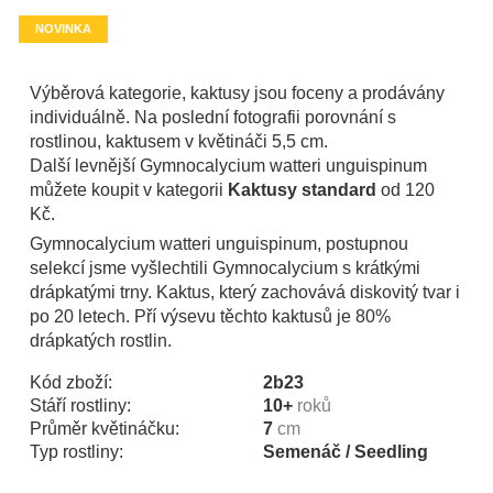
NOVINKA
Výběrová kategorie, kaktusy jsou foceny a prodávány
individuálně. Na poslední fotografii porovnání s
rostlinou, kaktusem v květináči 5,5 cm.
Další levnější Gymnocalycium watteri unguispinum
můžete koupit v kategorii
Kaktusy standard
od 120
Kč.
Gymnocalycium watteri unguispinum, postupnou
selekcí jsme vyšlechtili Gymnocalycium s krátkými
drápkatými trny. Kaktus, který zachovává diskovitý tvar i
po 20 letech. Pří výsevu těchto kaktusů je 80%
drápkatých rostlin.
Kód zboží:
2b23
Stáří rostliny:
10+
roků
Průměr květináčku:
7
cm
Typ rostliny:
Semenáč / Seedling