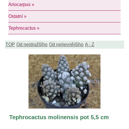
Ariocarpus »
Ostatní »
Tephrocactus »
TOP
Od nejdražšího
Od nejlevnějšího
A - Z
Tephrocactus molinensis pot 5,5 cm