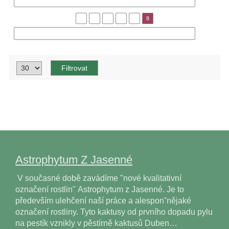
« Předchozí
1
3
5
6
7
8
Následující »
Astrophytum Z Jasenné
V současné době zavádíme "nové kvalitativní
označení rostlin" Astrophytum z Jasenné. Je to
především ulehčení naší práce a alesponˇnějaké
označení rostliny. Tyto kaktusy od prvního dopadu pylu
na pestík vznikly v pěstírně kaktusů Duben…