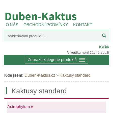
O NÁS
OBCHODNÍ PODMÍNKY
KONTAKT
Košík
V košíku není žádné zboží
Zobrazit kategorie produktů
Kde jsem:
Duben-Kaktus.cz
>
Kaktusy standard
Kaktusy standard
Astrophytum »