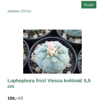
skladem (23 ks)
Lophophora fricii Viesca květináč 5,5
cm
150,-
Kč