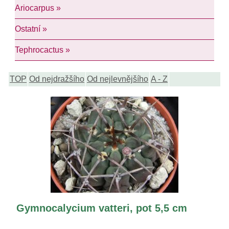
Ariocarpus »
Ostatní »
Tephrocactus »
TOP
Od nejdražšího
Od nejlevnějšího
A - Z
Gymnocalycium vatteri, pot 5,5 cm