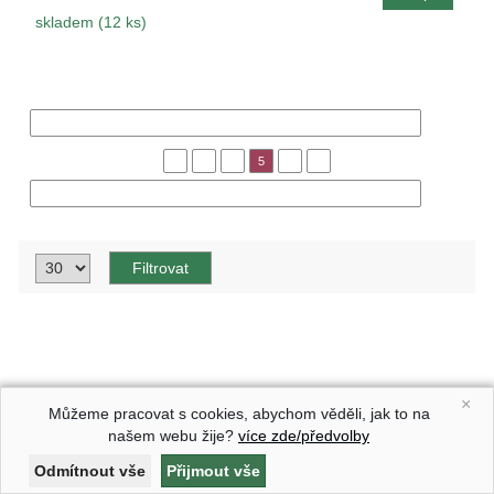
skladem (12 ks)
« Předchozí
1
3
4
5
6
8
Následující »
×
Můžeme pracovat s cookies, abychom věděli, jak to na
našem webu žije?
více zde/předvolby
Astrophytum Z Jasenné