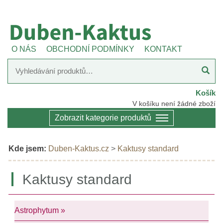
O NÁS
OBCHODNÍ PODMÍNKY
KONTAKT
Košík
V košíku není žádné zboží
Zobrazit kategorie produktů
Kde jsem:
Duben-Kaktus.cz
>
Kaktusy standard
Kaktusy standard
Astrophytum »