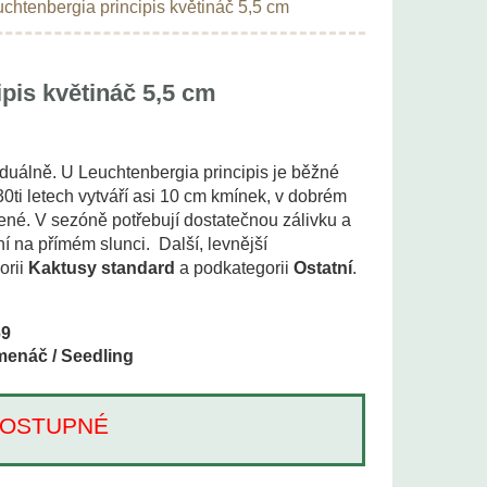
chtenbergia principis květináč 5,5 cm
pis květináč 5,5 cm
iduálně. U Leuchtenbergia principis je běžné
30ti letech vytváří asi 10 cm kmínek, v dobrém
zelené. V sezóně potřebují dostatečnou zálivku a
ní na přímém slunci. Další, levnější
orii
Kaktusy standard
a podkategorii
Ostatní
.
69
enáč / Seedling
Í DOSTUPNÉ