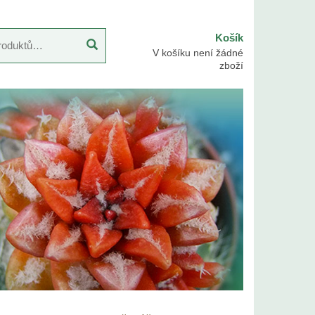
Košík
V košíku není žádné
zboží