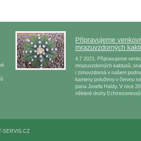
Připravujeme venkovn
mrazuvzdorných kakt
4.7 2021. Připravujeme venko
ké
mrazuvzdorných kaktusů, snad
i zimovzdorná v našem podne
sů
kameny položeny v červnu r
pana Josefa Haldy. V roce 2
některé druhy Echinocereus
T-SERVIS.CZ