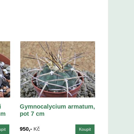
i
Gymnocalycium armatum,
cm
pot 7 cm
950,-
Kč