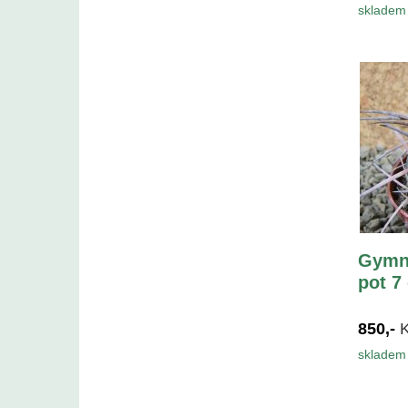
skladem 
Gymn
pot 7
850,-
skladem 