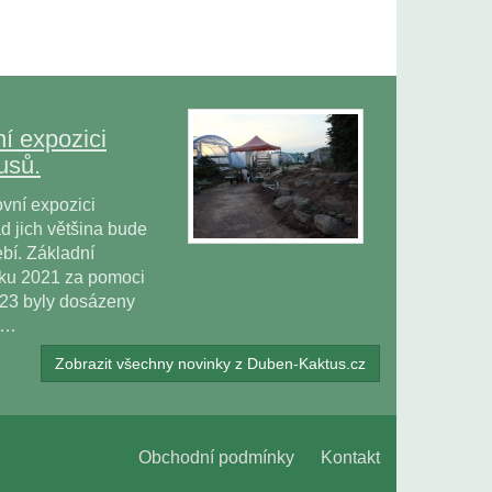
í expozici
usů.
vní expozici
 jich většina bude
bí. Základní
oku 2021 za pomoci
023 byly dosázeny
ů…
Zobrazit všechny novinky z Duben-Kaktus.cz
Obchodní podmínky
Kontakt