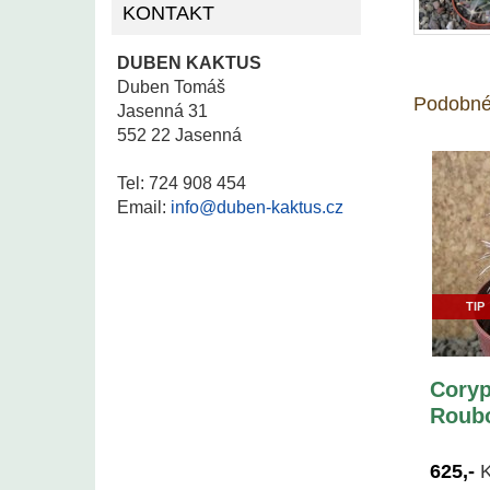
KONTAKT
DUBEN KAKTUS
Duben Tomáš
Podobné
Jasenná 31
552 22 Jasenná
Tel: 724 908 454
Email:
info@duben-kaktus.cz
TIP
Coryp
Roubo
625,-