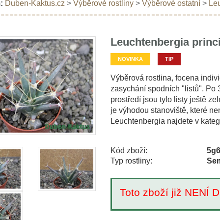
:
Duben-Kaktus.cz
>
Výběrové rostliny
>
Výběrové ostatní
>
Leu
Leuchtenbergia princi
NOVINKA
TIP
Výběrová rostlina, focena indiv
zasychání spodních "listů". Po 
prostředí jsou tylo listy ještě 
je výhodou stanoviště, které ne
Leuchtenbergia najdete v kateg
Kód zboží:
5g
Typ rostliny:
Sem
Toto zboží již NEN