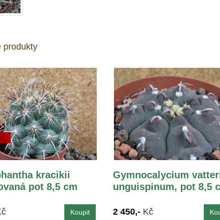
 produkty
hantha kracikii
Gymnocalycium vatter
vaná pot 8,5 cm
unguispinum, pot 8,5 
Kč
2 450,-
Kč