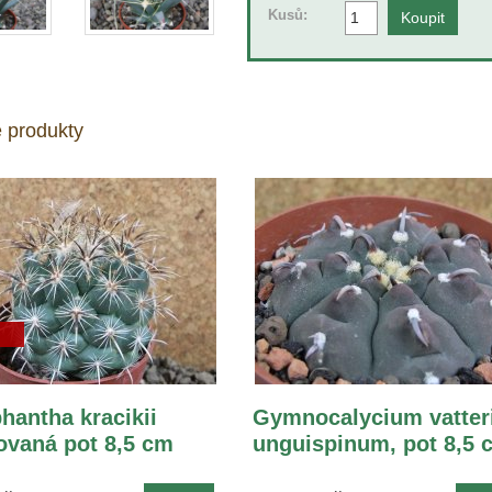
Kusů:
 produkty
hantha kracikii
Gymnocalycium vatter
vaná pot 8,5 cm
unguispinum, pot 8,5 