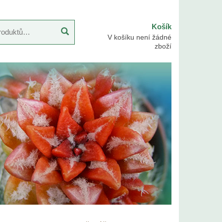
Košík
V košíku není žádné
zboží