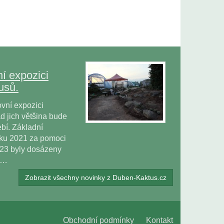
í expozici
usů.
vní expozici
 jich většina bude
bí. Základní
oku 2021 za pomoci
023 byly dosázeny
ů…
Zobrazit všechny novinky z Duben-Kaktus.cz
Obchodní podmínky
Kontakt