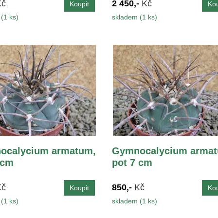
Kč
2 450,-
Kč
(1 ks)
skladem (1 ks)
ocalycium armatum,
Gymnocalycium armat
 cm
pot 7 cm
Kč
850,-
Kč
(1 ks)
skladem (1 ks)