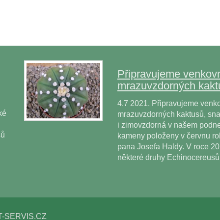
Připravujeme venkovn
mrazuvzdorných kakt
4.7 2021. Připravujeme venko
ké
mrazuvzdorných kaktusů, snad
i zimovzdorná v našem podne
sů
kameny položeny v červnu r
pana Josefa Haldy. V roce 2
některé druhy Echinocereus
T-SERVIS.CZ