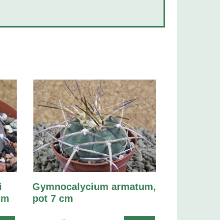
i
Gymnocalycium armatum,
cm
pot 7 cm