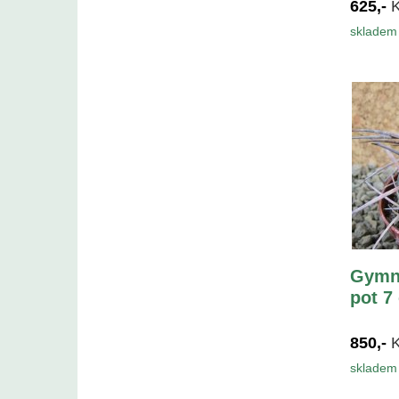
625,-
skladem 
Gymn
pot 7
850,-
skladem 