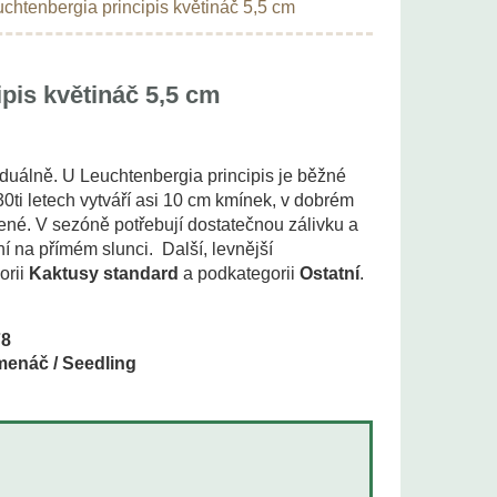
chtenbergia principis květináč 5,5 cm
pis květináč 5,5 cm
iduálně. U Leuchtenbergia principis je běžné
30ti letech vytváří asi 10 cm kmínek, v dobrém
zelené. V sezóně potřebují dostatečnou zálivku a
ní na přímém slunci. Další, levnější
orii
Kaktusy standard
a podkategorii
Ostatní
.
78
enáč / Seedling