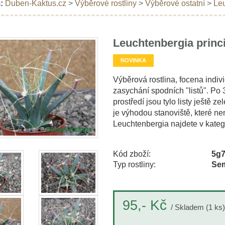
:
Duben-Kaktus.cz
>
Výběrové rostliny
>
Výběrové ostatní
>
Leu
Leuchtenbergia princi
NOVINKA
Výběrová rostlina, focena indiv
zasychání spodních "listů". Po 
prostředí jsou tylo listy ještě 
je výhodou stanoviště, které ne
Leuchtenbergia najdete v kateg
Kód zboží:
5g
Typ rostliny:
Sem
Kč
95,-
/ Skladem (1 ks)