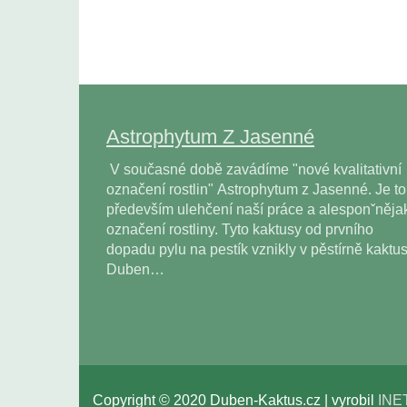
Astrophytum Z Jasenné
V současné době zavádíme "nové kvalitativní
označení rostlin" Astrophytum z Jasenné. Je to
především ulehčení naší práce a alesponˇněja
označení rostliny. Tyto kaktusy od prvního
dopadu pylu na pestík vznikly v pěstírně kaktu
Duben…
Copyright © 2020 Duben-Kaktus.cz | vyrobil
INE