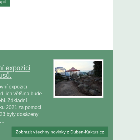
í expozici
usů.
vní expozici
 jich většina bude
bí. Základní
oku 2021 za pomoci
023 byly dosázeny
ů…
Zobrazit všechny novinky z Duben-Kaktus.cz