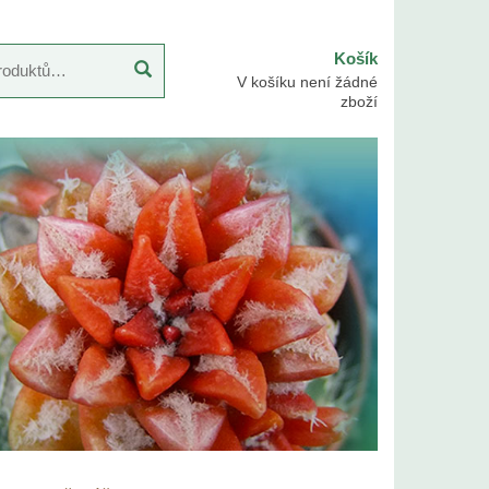
Košík
V košíku není žádné
zboží