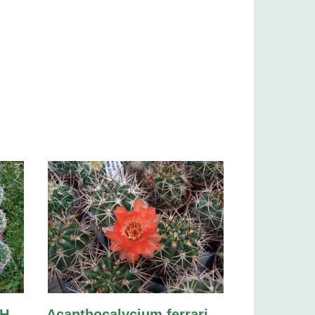
LH
Acanthocalycium ferrari