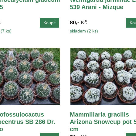
,5
539 Arani - Mizque
č
80,-
Kč
(7 ks)
skladem (2 ks)
ofossulocactus
Mammillaria gracilis
ocentrus SB 286 Dr.
Arizona Snowcup pot 5
o
cm