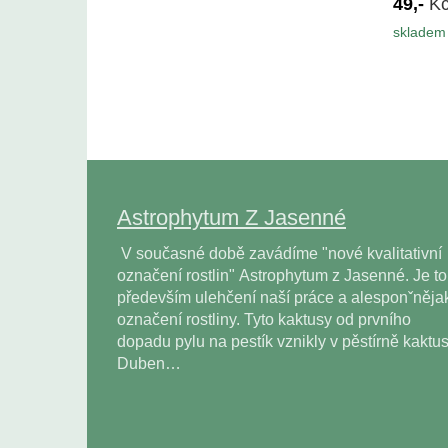
49,-
K
skladem 
Astrophytum Z Jasenné
V současné době zavádíme "nové kvalitativní
označení rostlin" Astrophytum z Jasenné. Je to
především ulehčení naší práce a alesponˇněja
označení rostliny. Tyto kaktusy od prvního
dopadu pylu na pestík vznikly v pěstírně kaktu
Duben…