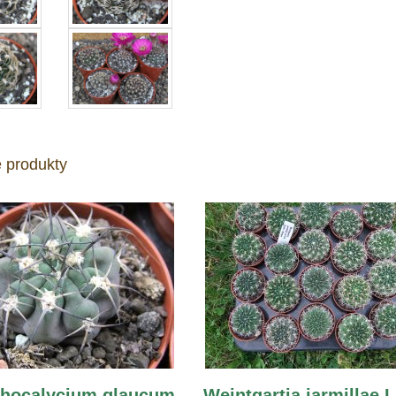
 produkty
hocalycium glaucum
Weintgartia jarmillae 