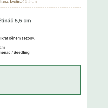
liana, květináč 5,5 cm
ětináč 5,5 cm
likrat během sezony.
cm
enáč / Seedling