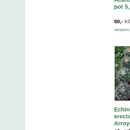
pot 5
50,-
K
skladem 
Echin
erect
Arroy