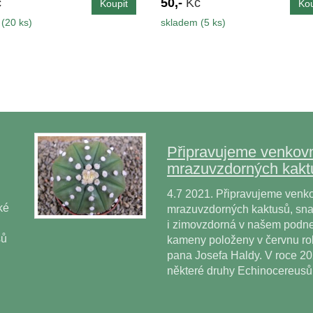
č
50,-
Kč
(20 ks)
skladem (5 ks)
Připravujeme venkovn
mrazuvzdorných kakt
4.7 2021. Připravujeme venko
ké
mrazuvzdorných kaktusů, snad
i zimovzdorná v našem podne
sů
kameny položeny v červnu r
pana Josefa Haldy. V roce 2
některé druhy Echinocereus