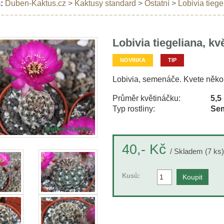
:
Duben-Kaktus.cz
>
Kaktusy standard
>
Ostatní
>
Lobivia tiege
Lobivia tiegeliana, kv
NOVINKA
TIP
Lobivia, semenáče. Kvete něko
Průměr květináčku:
5,5
Typ rostliny:
Sem
Kč
40,-
/ Skladem (7 ks)
Kusů: