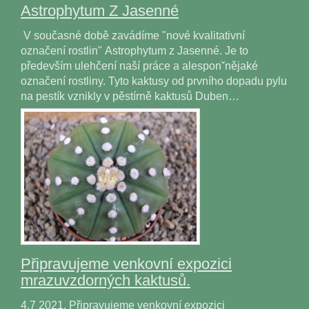
Astrophytum Z Jasenné
V současné době zavádíme "nové kvalitativní
označení rostlin" Astrophytum z Jasenné. Je to
především ulehčení naší práce a alesponˇnějaké
označení rostliny. Tyto kaktusy od prvního dopadu pylu
na pestík vznikly v pěstírně kaktusů Duben…
Připravujeme venkovní expozici
mrazuvzdorných kaktusů.
4.7 2021. Připravujeme venkovní expozici