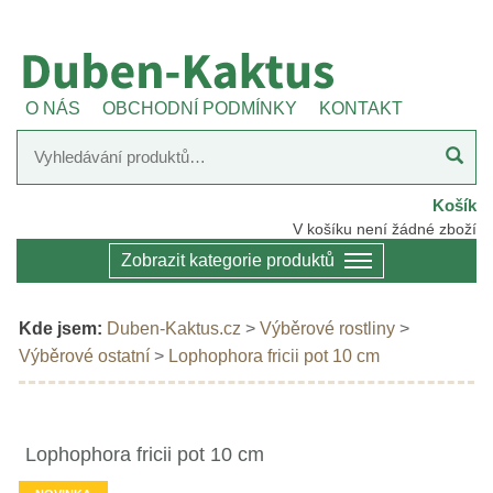
O NÁS
OBCHODNÍ PODMÍNKY
KONTAKT
Košík
V košíku není žádné zboží
Zobrazit kategorie produktů
Kde jsem:
Duben-Kaktus.cz
>
Výběrové rostliny
>
Výběrové ostatní
>
Lophophora fricii pot 10 cm
Lophophora fricii pot 10 cm