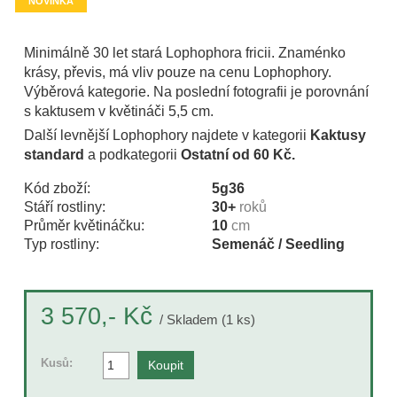
NOVINKA
Minimálně 30 let stará Lophophora fricii. Znaménko
krásy, převis, má vliv pouze na cenu Lophophory.
Výběrová kategorie. Na poslední fotografii je porovnání
s kaktusem v květináči 5,5 cm.
Další levnější Lophophory najdete v kategorii
Kaktusy
standard
a podkategorii
Ostatní od 60 Kč.
Kód zboží:
5g36
Stáří rostliny:
30+
roků
Průměr květináčku:
10
cm
Typ rostliny:
Semenáč / Seedling
Kč
3 570,-
/ Skladem (1 ks)
Kusů: