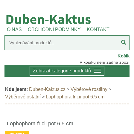
O NÁS
OBCHODNÍ PODMÍNKY
KONTAKT
Košík
V košíku není žádné zboží
Zobrazit kategorie produktů
Kde jsem:
Duben-Kaktus.cz
>
Výběrové rostliny
>
Výběrové ostatní
>
Lophophora fricii pot 6,5 cm
Lophophora fricii pot 6,5 cm