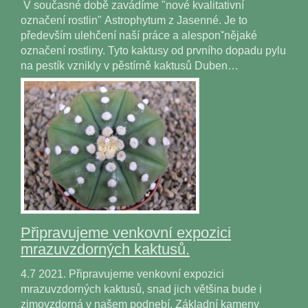
V současné době zavádíme "nové kvalitativní
označení rostlin" Astrophytum z Jasenné. Je to
především ulehčení naší práce a alesponˇnějaké
označení rostliny. Tyto kaktusy od prvního dopadu pylu
na pestík vznikly v pěstírně kaktusů Duben…
Připravujeme venkovní expozici
mrazuvzdorných kaktusů.
4.7 2021. Připravujeme venkovní expozici
mrazuvzdorných kaktusů, snad jich většina bude i
zimovzdorná v našem podnebí. Základní kameny