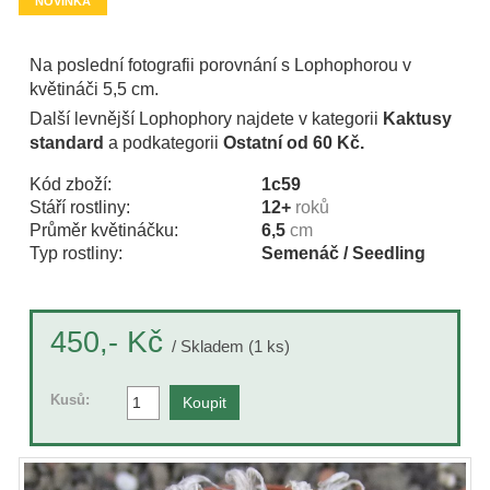
NOVINKA
Na poslední fotografii porovnání s Lophophorou v
květináči 5,5 cm.
Další levnější Lophophory najdete v kategorii
Kaktusy
standard
a podkategorii
Ostatní od 60 Kč.
Kód zboží:
1c59
Stáří rostliny:
12+
roků
Průměr květináčku:
6,5
cm
Typ rostliny:
Semenáč / Seedling
Kč
450,-
/ Skladem (1 ks)
Kusů: