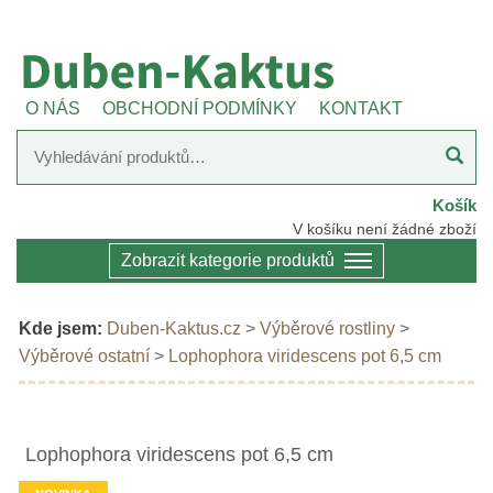
O NÁS
OBCHODNÍ PODMÍNKY
KONTAKT
Košík
V košíku není žádné zboží
Zobrazit kategorie produktů
Kde jsem:
Duben-Kaktus.cz
>
Výběrové rostliny
>
Výběrové ostatní
>
Lophophora viridescens pot 6,5 cm
Lophophora viridescens pot 6,5 cm