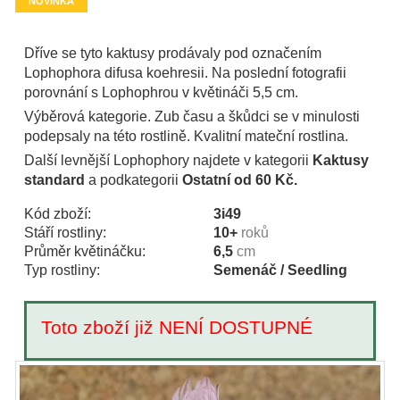
NOVINKA
Dříve se tyto kaktusy prodávaly pod označením
Lophophora difusa koehresii. Na poslední fotografii
porovnání s Lophophrou v květináči 5,5 cm.
Výběrová kategorie. Zub času a škůdci se v minulosti
podepsaly na této rostlině. Kvalitní mateční rostlina.
Další levnější Lophophory najdete v kategorii
Kaktusy
standard
a podkategorii
Ostatní od 60 Kč.
Kód zboží:
3i49
Stáří rostliny:
10+
roků
Průměr květináčku:
6,5
cm
Typ rostliny:
Semenáč / Seedling
Toto zboží již NENÍ DOSTUPNÉ