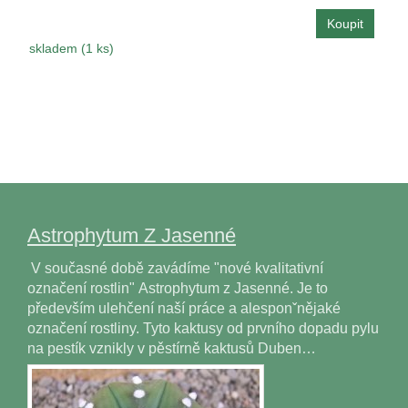
skladem (1 ks)
Astrophytum Z Jasenné
V současné době zavádíme "nové kvalitativní
označení rostlin" Astrophytum z Jasenné. Je to
především ulehčení naší práce a alesponˇnějaké
označení rostliny. Tyto kaktusy od prvního dopadu pylu
na pestík vznikly v pěstírně kaktusů Duben…