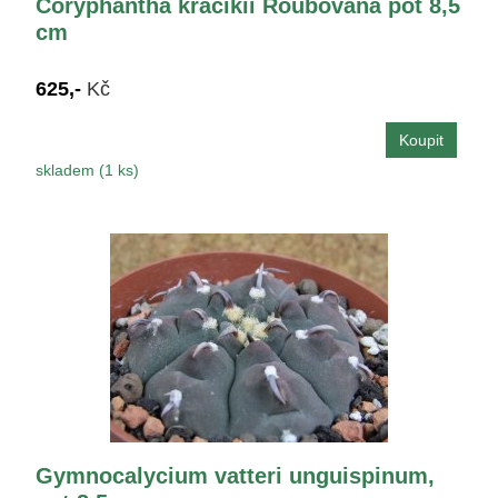
Coryphantha kracikii Roubovaná pot 8,5
cm
625,-
Kč
skladem (1 ks)
Gymnocalycium vatteri unguispinum,