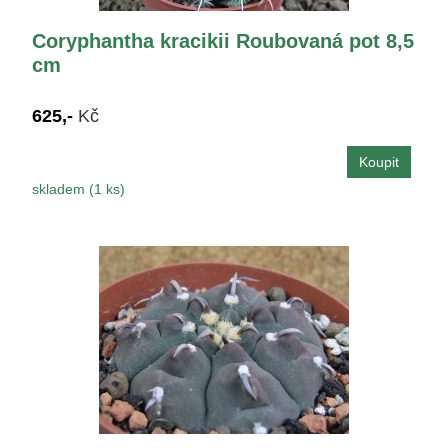
Coryphantha kracikii Roubovaná pot 8,5
cm
625,-
Kč
skladem (1 ks)