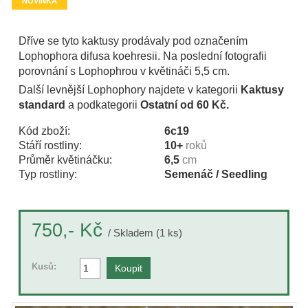
NOVINKA
Dříve se tyto kaktusy prodávaly pod označením
Lophophora difusa koehresii. Na poslední fotografii
porovnání s Lophophrou v květináči 5,5 cm.
Další levnější Lophophory najdete v kategorii
Kaktusy
standard
a podkategorii
Ostatní od 60 Kč.
Kód zboží:
6c19
Stáří rostliny:
10+
roků
Průměr květináčku:
6,5
cm
Typ rostliny:
Semenáč / Seedling
Kč
750,-
/ Skladem (1 ks)
Kusů: