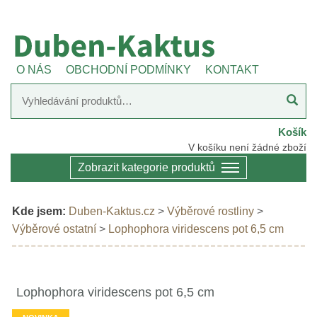
O NÁS
OBCHODNÍ PODMÍNKY
KONTAKT
Košík
V košíku není žádné zboží
Zobrazit kategorie produktů
Kde jsem:
Duben-Kaktus.cz
>
Výběrové rostliny
>
Výběrové ostatní
>
Lophophora viridescens pot 6,5 cm
Lophophora viridescens pot 6,5 cm