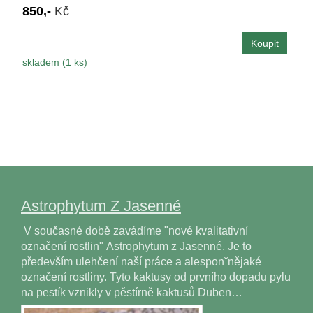
850,-
Kč
skladem (1 ks)
Astrophytum Z Jasenné
V současné době zavádíme "nové kvalitativní
označení rostlin" Astrophytum z Jasenné. Je to
především ulehčení naší práce a alesponˇnějaké
označení rostliny. Tyto kaktusy od prvního dopadu pylu
na pestík vznikly v pěstírně kaktusů Duben…