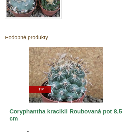
Podobné produkty
TIP
Coryphantha kracikii Roubovaná pot 8,5
cm