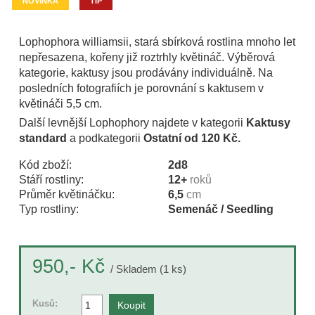
NOVINKA
TIP
Lophophora williamsii, stará sbírková rostlina mnoho let
nepřesazena, kořeny již roztrhly květináč. Výběrová
kategorie, kaktusy jsou prodávány individuálně. Na
posledních fotografiích je porovnání s kaktusem v
květináči 5,5 cm.
Další levnější Lophophory najdete v kategorii
Kaktusy
standard
a podkategorii
Ostatní od 120 Kč.
Kód zboží:
2d8
Stáří rostliny:
12+
roků
Průměr květináčku:
6,5
cm
Typ rostliny:
Semenáč / Seedling
Kč
950,-
/ Skladem (1 ks)
Kusů: