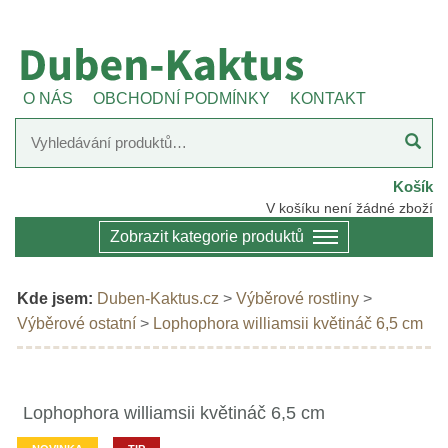
O NÁS
OBCHODNÍ PODMÍNKY
KONTAKT
Košík
V košíku není žádné zboží
Zobrazit kategorie produktů
Kde jsem:
Duben-Kaktus.cz
>
Výběrové rostliny
>
Výběrové ostatní
>
Lophophora williamsii květináč 6,5 cm
Lophophora williamsii květináč 6,5 cm