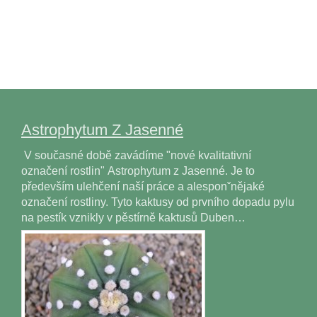
Astrophytum Z Jasenné
V současné době zavádíme "nové kvalitativní
označení rostlin" Astrophytum z Jasenné. Je to
především ulehčení naší práce a alesponˇnějaké
označení rostliny. Tyto kaktusy od prvního dopadu pylu
na pestík vznikly v pěstírně kaktusů Duben…