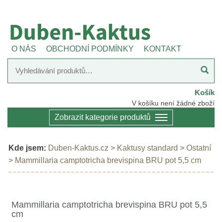
O NÁS
OBCHODNÍ PODMÍNKY
KONTAKT
Košík
V košíku není žádné zboží
Zobrazit kategorie produktů
Kde jsem:
Duben-Kaktus.cz
>
Kaktusy standard
>
Ostatní
>
Mammillaria camptotricha brevispina BRU pot 5,5 cm
Mammillaria camptotricha brevispina BRU pot 5,5
cm