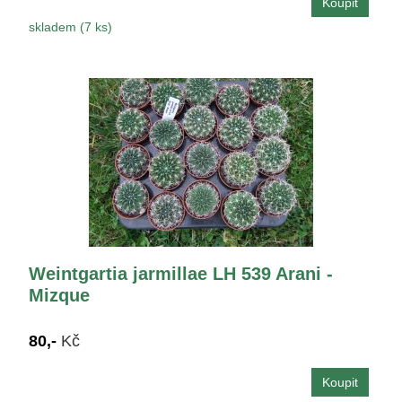
skladem (7 ks)
Weintgartia jarmillae LH 539 Arani -
Mizque
80,-
Kč