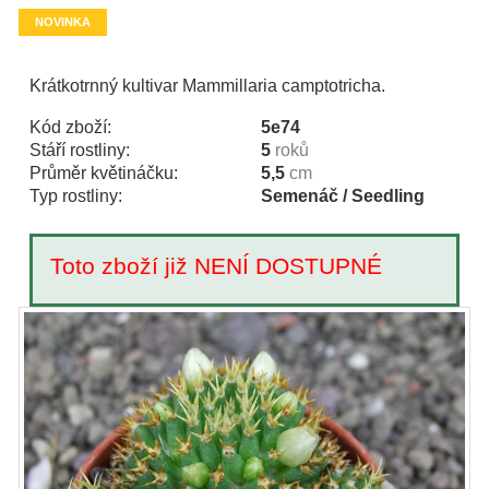
NOVINKA
Krátkotrnný kultivar Mammillaria camptotricha.
Kód zboží:
5e74
Stáří rostliny:
5
roků
Průměr květináčku:
5,5
cm
Typ rostliny:
Semenáč / Seedling
Toto zboží již NENÍ DOSTUPNÉ