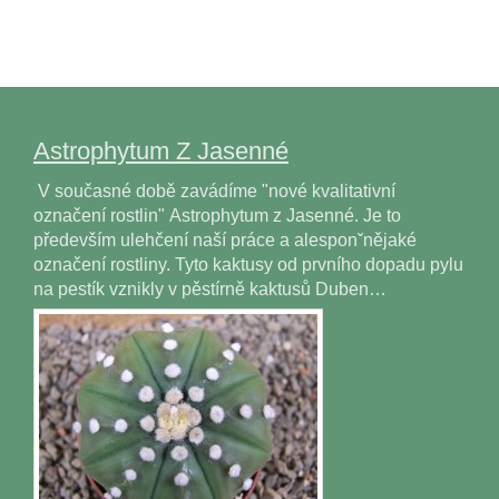
Astrophytum Z Jasenné
V současné době zavádíme "nové kvalitativní
označení rostlin" Astrophytum z Jasenné. Je to
především ulehčení naší práce a alesponˇnějaké
označení rostliny. Tyto kaktusy od prvního dopadu pylu
na pestík vznikly v pěstírně kaktusů Duben…