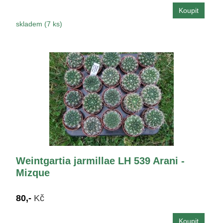
skladem (7 ks)
Weintgartia jarmillae LH 539 Arani -
Mizque
80,-
Kč