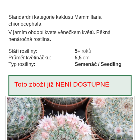
Standardní kategorie kaktusu Mammillaria
chionocephala.
V jarním období kvete věnečkem květů. Pěkná
nenáročná rostlina.
Stáří rostliny:
5+
roků
Průměr květináčku:
5,5
cm
Typ rostliny:
Semenáč / Seedling
Toto zboží již NENÍ DOSTUPNÉ