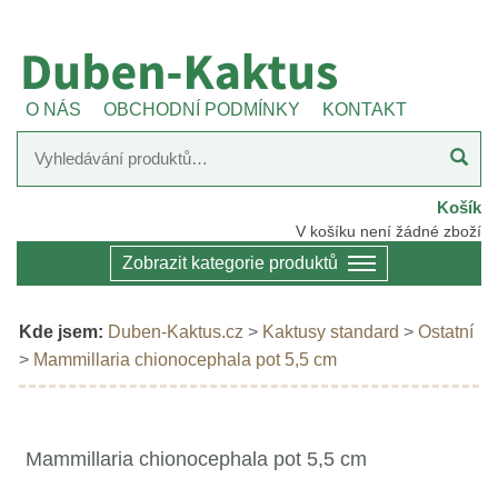
O NÁS
OBCHODNÍ PODMÍNKY
KONTAKT
Košík
V košíku není žádné zboží
Zobrazit kategorie produktů
Kde jsem:
Duben-Kaktus.cz
>
Kaktusy standard
>
Ostatní
>
Mammillaria chionocephala pot 5,5 cm
Mammillaria chionocephala pot 5,5 cm