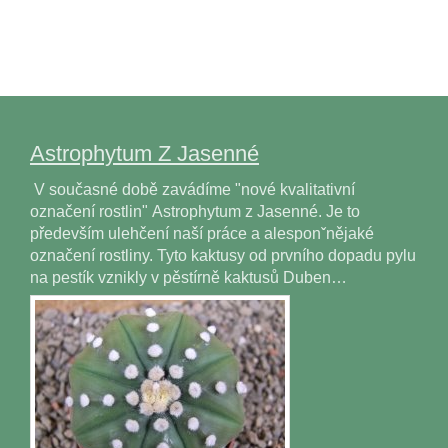
Astrophytum Z Jasenné
V současné době zavádíme "nové kvalitativní
označení rostlin" Astrophytum z Jasenné. Je to
především ulehčení naší práce a alesponˇnějaké
označení rostliny. Tyto kaktusy od prvního dopadu pylu
na pestík vznikly v pěstírně kaktusů Duben…