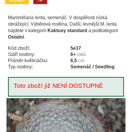
NOVINKA
TIP
Mammillaria lenta, semenáč. V dospělosti nízká
obrážející. Výběrová rostlina. Další, levnější M. lenta
najdete v kategorii
Kaktusy standard
a podkategorii
Ostatní
.
Kód zboží:
5e37
Stáří rostliny:
6+
roků
Průměr květináčku:
6,5
cm
Typ rostliny:
Semenáč / Seedling
Toto zboží již NENÍ DOSTUPNÉ