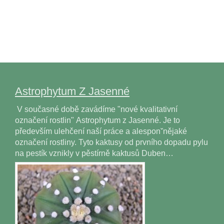
Astrophytum Z Jasenné
V současné době zavádíme "nové kvalitativní
označení rostlin" Astrophytum z Jasenné. Je to
především ulehčení naší práce a alesponˇnějaké
označení rostliny. Tyto kaktusy od prvního dopadu pylu
na pestík vznikly v pěstírně kaktusů Duben…