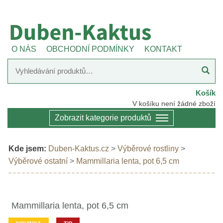
O NÁS
OBCHODNÍ PODMÍNKY
KONTAKT
Košík
V košíku není žádné zboží
Zobrazit kategorie produktů
Kde jsem:
Duben-Kaktus.cz
>
Výběrové rostliny
>
Výběrové ostatní
>
Mammillaria lenta, pot 6,5 cm
Mammillaria lenta, pot 6,5 cm