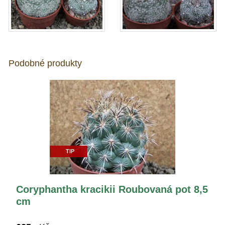
Podobné produkty
TIP
Coryphantha kracikii Roubovaná pot 8,5
cm