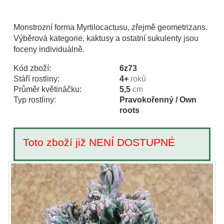
Monstrozní forma Myrtilocactusu, zřejmě geometrizans.
Výběrová kategorie, kaktusy a ostatní sukulenty jsou
foceny individuálně.
Kód zboží:
6z73
Stáří rostliny:
4+
roků
Průměr květináčku:
5,5
cm
Typ rostliny:
Pravokořenný / Own
roots
Toto zboží již NENÍ DOSTUPNÉ