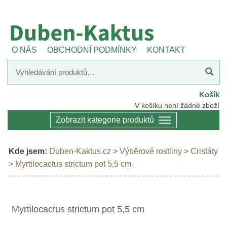
O NÁS
OBCHODNÍ PODMÍNKY
KONTAKT
Košík
V košíku není žádné zboží
Zobrazit kategorie produktů
Kde jsem:
Duben-Kaktus.cz
>
Výběrové rostliny
>
Cristáty
>
Myrtilocactus strictum pot 5,5 cm
Myrtilocactus strictum pot 5,5 cm