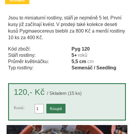
NOVINKA
Jsou to miniaturní rostliny, stáří je nejméně 5 let. První
kusy již začínají kvést. V prodeji také kolekce deseti
kusů Pygmaeocereus bieblii za 800 Kč a menší rostliny
10 ks za 400 Kč.
Kód zboží:
Pyg 120
Stáří rostliny:
5+
roků
Průměr květináčku:
5,5 cm
cm
Typ rostliny:
Semenáč / Seedling
Kč
120,-
/ Skladem (15 ks)
Kusů: