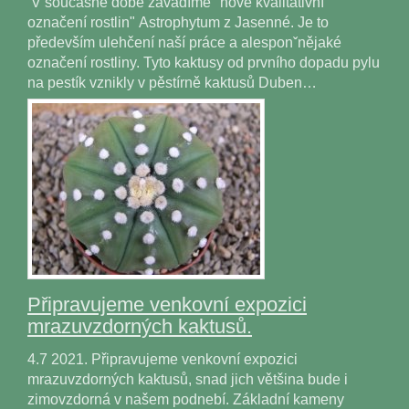
V současné době zavádíme "nové kvalitativní
označení rostlin" Astrophytum z Jasenné. Je to
především ulehčení naší práce a alesponˇnějaké
označení rostliny. Tyto kaktusy od prvního dopadu pylu
na pestík vznikly v pěstírně kaktusů Duben…
Připravujeme venkovní expozici
mrazuvzdorných kaktusů.
4.7 2021. Připravujeme venkovní expozici
mrazuvzdorných kaktusů, snad jich většina bude i
zimovzdorná v našem podnebí. Základní kameny