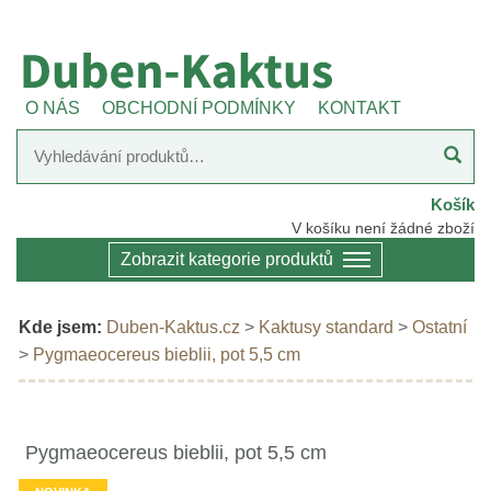
O NÁS
OBCHODNÍ PODMÍNKY
KONTAKT
Košík
V košíku není žádné zboží
Zobrazit kategorie produktů
Kde jsem:
Duben-Kaktus.cz
>
Kaktusy standard
>
Ostatní
>
Pygmaeocereus bieblii, pot 5,5 cm
Pygmaeocereus bieblii, pot 5,5 cm