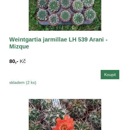
Weintgartia jarmillae LH 539 Arani -
Mizque
80,-
Kč
skladem (2 ks)