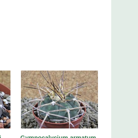
i
Gymnocalycium armatum,