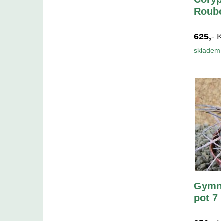
Roubo
625,-
skladem 
Gymn
pot 7