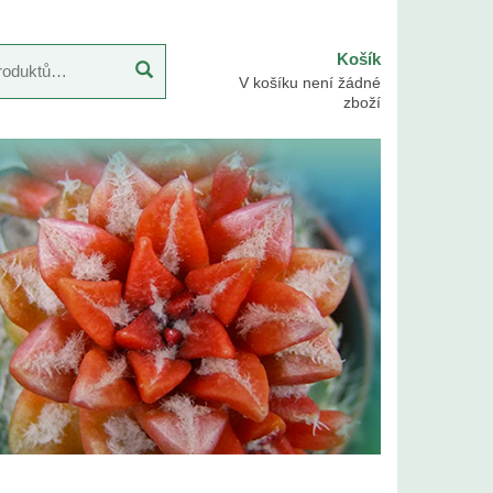
Košík
V košíku není žádné
zboží