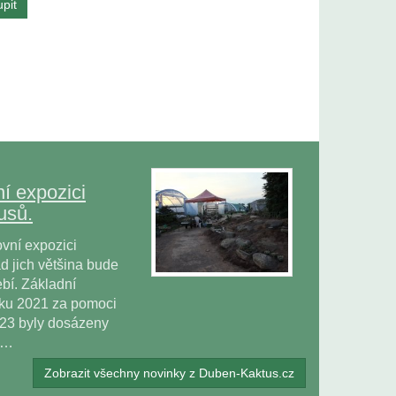
í expozici
usů.
vní expozici
 jich většina bude
bí. Základní
oku 2021 za pomoci
023 byly dosázeny
ů…
Zobrazit všechny novinky z Duben-Kaktus.cz