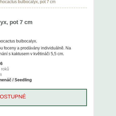
hocactus bulbocalyx, pot 7 cm
yx, pot 7 cm
rhocactus bulbocalyx.
ou foceny a prodávány individuálně. Na
vnání s kaktusem v květináči 5,5 cm.
56
+
roků
m
enáč / Seedling
Í DOSTUPNÉ