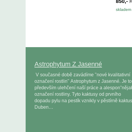
850,-
skladem 
Astrophytum Z Jasenné
V současné době zavádíme "nové kvalitativní
označení rostlin" Astrophytum z Jasenné. Je to
především ulehčení naší práce a alesponˇněja
označení rostliny. Tyto kaktusy od prvního
dopadu pylu na pestík vznikly v pěstírně kaktu
Duben…