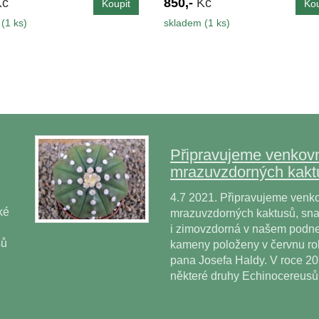
Kč
850,-
Kč
(1 ks)
skladem (1 ks)
Připravujeme venkovn
mrazuvzdorných kakt
4.7 2021. Připravujeme venko
ké
mrazuvzdorných kaktusů, snad
i zimovzdorná v našem podne
sů
kameny položeny v červnu r
pana Josefa Haldy. V roce 2
některé druhy Echinocereus