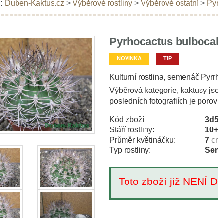
:
Duben-Kaktus.cz
>
Výběrové rostliny
>
Výběrové ostatní
>
Pyr
Pyrhocactus bulbocal
NOVINKA
TIP
Kulturní rostlina, semenáč Pyr
Výběrová kategorie, kaktusy js
posledních fotografiích je poro
Kód zboží:
3d
Stáří rostliny:
10
Průměr květináčku:
7
c
Typ rostliny:
Sem
Toto zboží již NEN