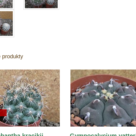
 produkty
hantha kracikii
Gymnocalycium vatter