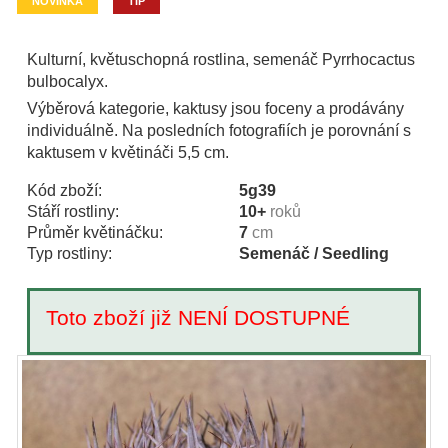
NOVINKA
TIP
Kulturní, květuschopná rostlina, semenáč Pyrrhocactus
bulbocalyx.
Výběrová kategorie, kaktusy jsou foceny a prodávány
individuálně. Na posledních fotografiích je porovnání s
kaktusem v květináči 5,5 cm.
Kód zboží:
5g39
Stáří rostliny:
10+
roků
Průměr květináčku:
7
cm
Typ rostliny:
Semenáč / Seedling
Toto zboží již NENÍ DOSTUPNÉ