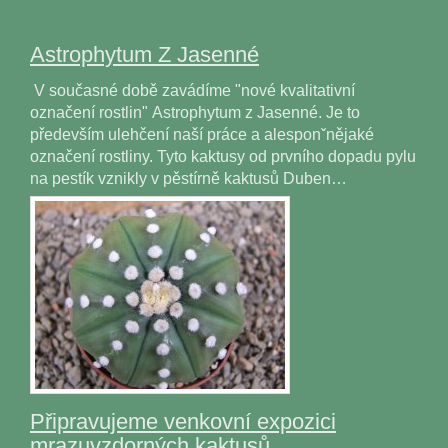
Astrophytum Z Jasenné
V současné době zavádíme "nové kvalitativní
označení rostlin" Astrophytum z Jasenné. Je to
především ulehčení naší práce a alesponˇnějaké
označení rostliny. Tyto kaktusy od prvního dopadu pylu
na pestík vznikly v pěstírně kaktusů Duben…
Připravujeme venkovní expozici
mrazuvzdorných kaktusů.