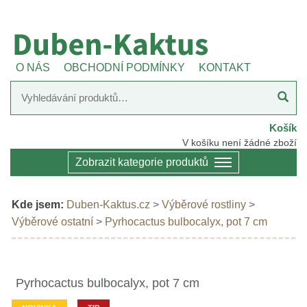
O NÁS
OBCHODNÍ PODMÍNKY
KONTAKT
Košík
V košíku není žádné zboží
Zobrazit kategorie produktů
Kde jsem:
Duben-Kaktus.cz
>
Výběrové rostliny
>
Výběrové ostatní
>
Pyrhocactus bulbocalyx, pot 7 cm
Pyrhocactus bulbocalyx, pot 7 cm