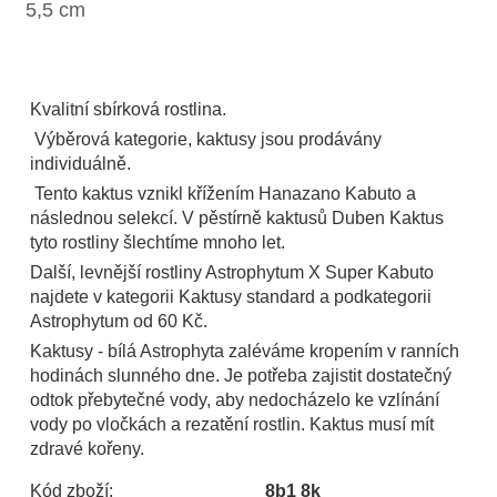
5,5 cm
Kvalitní sbírková rostlina.
Výběrová kategorie, kaktusy jsou prodávány
individuálně.
Tento kaktus vznikl křížením Hanazano Kabuto a
následnou selekcí. V pěstírně kaktusů Duben Kaktus
tyto rostliny šlechtíme mnoho let.
Další, levnější rostliny Astrophytum X Super Kabuto
najdete v kategorii Kaktusy standard a podkategorii
Astrophytum od 60 Kč.
Kaktusy - bílá Astrophyta zaléváme kropením v ranních
hodinách slunného dne. Je potřeba zajistit dostatečný
odtok přebytečné vody, aby nedocházelo ke vzlínání
vody po vločkách a rezatění rostlin. Kaktus musí mít
zdravé kořeny.
Kód zboží:
8b1 8k