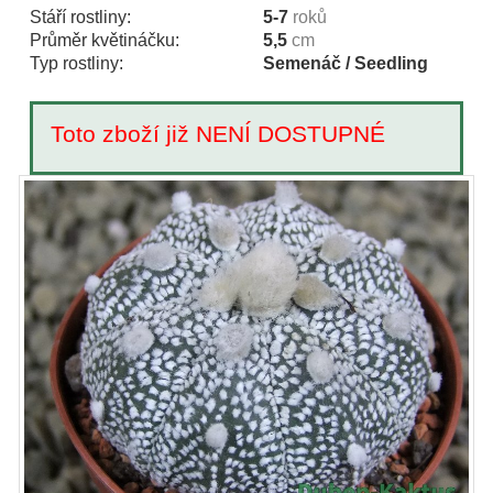
Stáří rostliny:
5-7
roků
Průměr květináčku:
5,5
cm
Typ rostliny:
Semenáč / Seedling
Toto zboží již NENÍ DOSTUPNÉ