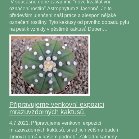
V současné době zavádíme "nové kvalitativní
označení rostlin" Astrophytum z Jasenné. Je to
především ulehčení naší práce a alesponˇnějaké
označení rostliny. Tyto kaktusy od prvního dopadu pylu
na pestík vznikly v pěstírně kaktusů Duben…
Připravujeme venkovní expozici
mrazuvzdorných kaktusů.
4.7 2021. Připravujeme venkovní expozici
mrazuvzdorných kaktusů, snad jich většina bude i
zimovzdorná v našem podnebí. Základní kameny