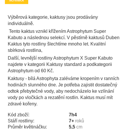
NOVINKA
Výběrová kategorie, kaktusy jsou prodávány
individuálně.
Tento kaktus vznikl křížením Astrophytum Super
Kabuto a následnou selekcí. V pěstírně kaktusů Duben
Kaktus tyto rostliny šlechtíme mnoho let. Kvalitní
sbírková rostlina,
Další, levnější rostliny Astrophytum X Super Kabuto
najdete v kategorii Kaktusy standard a podkategorii
Astrophytum od 60 Kč.
Kaktusy - bílá Astrophyta zaléváme kropením v ranních
hodinách slunného dne. Je potřeba zajistit dostatečný
odtok přebytečné vody, aby nedocházelo ke vzlínání
vody po vločkách a rezatění rostlin. Kaktus musí mít
zdravé kořeny.
Kód zboží:
7h4
Stáří rostliny:
7+
roků
Průměr květináčku:
5,5
cm