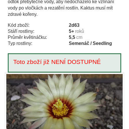
odtok přebytečné vody, aby nedocházelo ke vzlínání
vody po vločkách a rezatění rostlin. Kaktus musí mít
zdravé kořeny.
Kód zboží:
2d63
Stáří rostliny:
5+
roků
Průměr květináčku:
5,5
cm
Typ rostliny:
Semenáč / Seedling
Toto zboží již NENÍ DOSTUPNÉ