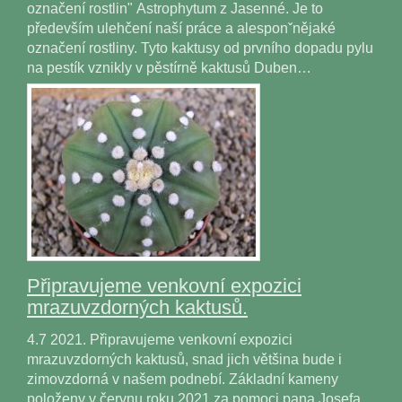
označení rostlin" Astrophytum z Jasenné. Je to
především ulehčení naší práce a alesponˇnějaké
označení rostliny. Tyto kaktusy od prvního dopadu pylu
na pestík vznikly v pěstírně kaktusů Duben…
Připravujeme venkovní expozici
mrazuvzdorných kaktusů.
4.7 2021. Připravujeme venkovní expozici
mrazuvzdorných kaktusů, snad jich většina bude i
zimovzdorná v našem podnebí. Základní kameny
položeny v červnu roku 2021 za pomoci pana Josefa