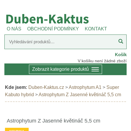
O NÁS
OBCHODNÍ PODMÍNKY
KONTAKT
Košík
V košíku není žádné zboží
Zobrazit kategorie produktů
Kde jsem:
Duben-Kaktus.cz
>
Astrophytum A1
>
Super
Kabuto hybrid
>
Astrophytum Z Jasenné květináč 5,5 cm
Astrophytum Z Jasenné květináč 5,5 cm