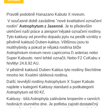
NOVINKA
Pravdě podobně Hanazano Kabuto X niveum.
V současné době zavádíme "nové kvalitativní označení
rostlin"
Astrophytum z Jasenné
. Je to především
ulehčení naší práce a alesponˇnějaké označení rostliny.
Tyto kaktusy od prvního dopadu pylu na pestík vznikly v
pěstírně kaktusů Duben-kaktus. Většinou jsou to
multihybridy a pokud je nějaká rostlina blíže
Astrophxtum niveum nevo capricorna či asterias nebo
Super Kabuuto. není lehké označit. Nebo F2 CoKabu x
NivMyr 24.6.92 AU.
V pěstírně kaktusů Duben Kaktus tyto rostliny šlechtíme
mnoho let. Kvalitní sbírková rostlina.
Další, levnější rostliny Astrophytum X Super Kabuto
najdete v kategorii Kaktusy standard a podkategorii
Astrophytum od 60 Kč.
Kaktusy - bílá Astrophyta zaléváme kropením v ranních
hodinách slunného dne. Je potřeba zajistit dostatečný