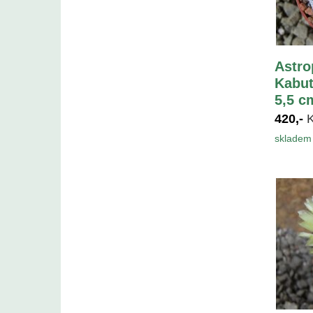
Astr
Kabut
5,5 c
420,-
skladem 