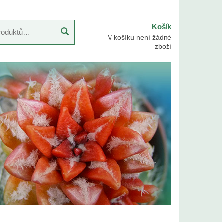
Košík
V košíku není žádné
zboží