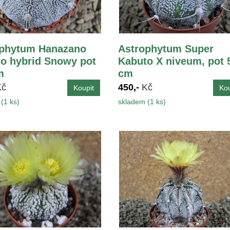
ophytum Hanazano
Astrophytum Super
o hybrid Snowy pot
Kabuto X niveum, pot 
m
cm
Kč
450,-
Kč
(1 ks)
skladem (1 ks)