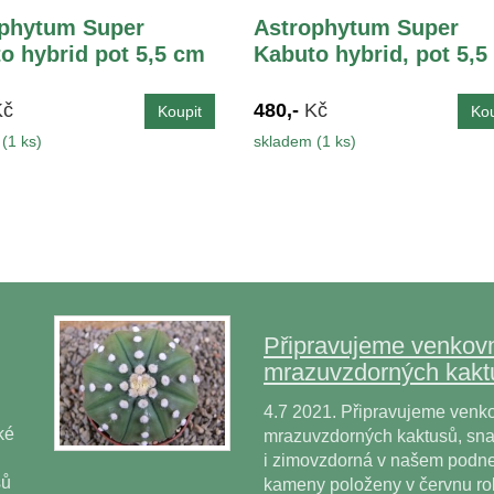
phytum Super
Astrophytum Super
o hybrid pot 5,5 cm
Kabuto hybrid, pot 5,5
Kč
480,-
Kč
(1 ks)
skladem (1 ks)
Připravujeme venkovn
mrazuvzdorných kakt
4.7 2021. Připravujeme venko
ké
mrazuvzdorných kaktusů, snad
i zimovzdorná v našem podne
sů
kameny položeny v červnu r