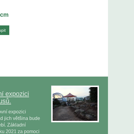
 cm
í expozici
usů.
vní expozici
 jich většina bude
bí. Základní
oku 2021 za pomoci