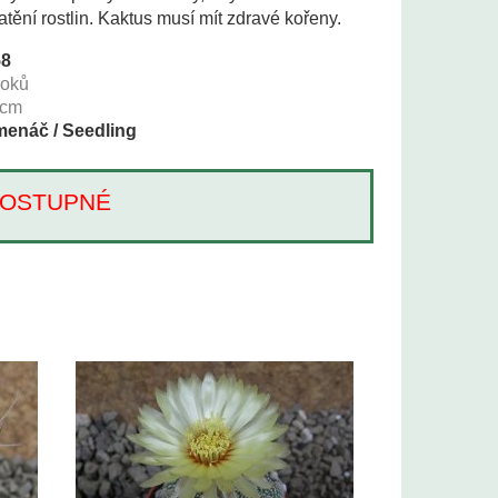
tění rostlin. Kaktus musí mít zdravé kořeny.
58
roků
cm
enáč / Seedling
Í DOSTUPNÉ