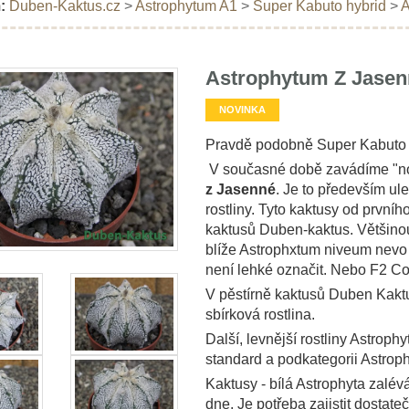
:
Duben-Kaktus.cz
>
Astrophytum A1
>
Super Kabuto hybrid
>
A
Astrophytum Z Jasen
NOVINKA
Pravdě podobně Super Kabuto X
V současné době zavádíme "nové
z Jasenné
. Je to především ul
rostliny. Tyto kaktusy od prvníh
kaktusů Duben-kaktus. Většinou 
blíže Astrophxtum niveum nevo 
není lehké označit. Nebo F2 C
V pěstírně kaktusů Duben Kaktus
sbírková rostlina.
Další, levnější rostliny Astrop
standard a podkategorii Astrop
Kaktusy - bílá Astrophyta zalé
dne. Je potřeba zajistit dostat