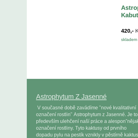
Astro
Kabut
420,-
skladem 
Astrophytum Z Jasenné
V současné době zavádíme "nové kvalitativní
označení rostlin" Astrophytum z Jasenné. Je to
především ulehčení naší práce a alesponˇněja
označení rostliny. Tyto kaktusy od prvního
dopadu pylu na pestík vznikly v pěstírně kaktu