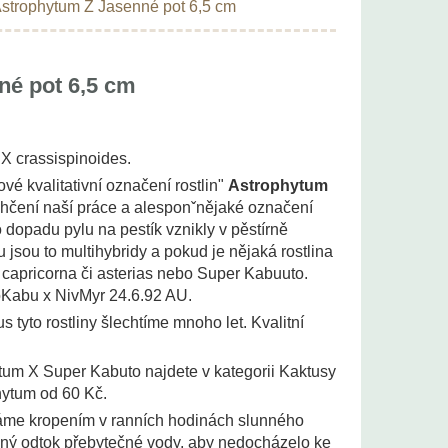
strophytum Z Jasenné pot 6,5 cm
né pot 6,5 cm
 crassispinoides.
 kvalitativní označení rostlin"
Astrophytum
ehčení naší práce a alesponˇnějaké označení
o dopadu pylu na pestík vznikly v pěstírně
jsou to multihybridy a pokud je nějaká rostlina
capricorna či asterias nebo Super Kabuuto.
oKabu x NivMyr 24.6.92 AU.
 tyto rostliny šlechtíme mnoho let. Kvalitní
hytum X Super Kabuto najdete v kategorii Kaktusy
hytum od 60 Kč.
váme kropením v ranních hodinách slunného
ečný odtok přebytečné vody, aby nedocházelo ke