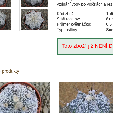
vzlínání vody po vločkách a reza
Kód zboží:
1b
Stáří rostliny:
8+
Průměr květináčku:
6,5
Typ rostliny:
Sem
Toto zboží již NEN
 produkty