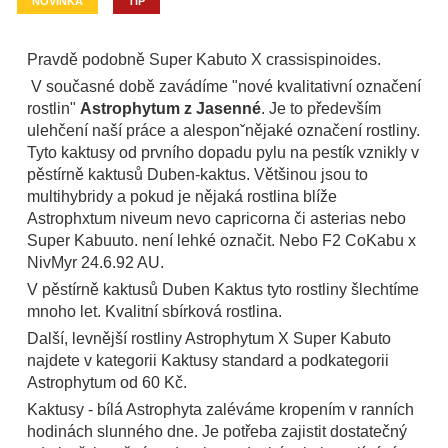
NOVINKA
TIP
Pravdě podobně Super Kabuto X crassispinoides.
V současné době zavádíme "nové kvalitativní označení
rostlin"
Astrophytum z Jasenné
. Je to především
ulehčení naší práce a alesponˇnějaké označení rostliny.
Tyto kaktusy od prvního dopadu pylu na pestík vznikly v
pěstírně kaktusů Duben-kaktus. Většinou jsou to
multihybridy a pokud je nějaká rostlina blíže
Astrophxtum niveum nevo capricorna či asterias nebo
Super Kabuuto. není lehké označit. Nebo F2 CoKabu x
NivMyr 24.6.92 AU.
V pěstírně kaktusů Duben Kaktus tyto rostliny šlechtíme
mnoho let. Kvalitní sbírková rostlina.
Další, levnější rostliny Astrophytum X Super Kabuto
najdete v kategorii Kaktusy standard a podkategorii
Astrophytum od 60 Kč.
Kaktusy - bílá Astrophyta zaléváme kropením v ranních
hodinách slunného dne. Je potřeba zajistit dostatečný