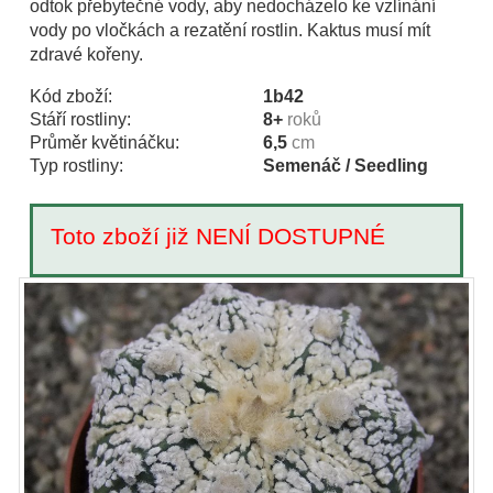
odtok přebytečné vody, aby nedocházelo ke vzlínání
vody po vločkách a rezatění rostlin. Kaktus musí mít
zdravé kořeny.
Kód zboží:
1b42
Stáří rostliny:
8+
roků
Průměr květináčku:
6,5
cm
Typ rostliny:
Semenáč / Seedling
Toto zboží již NENÍ DOSTUPNÉ