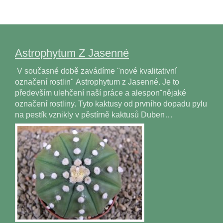
Astrophytum Z Jasenné
V současné době zavádíme "nové kvalitativní
označení rostlin" Astrophytum z Jasenné. Je to
především ulehčení naší práce a alesponˇnějaké
označení rostliny. Tyto kaktusy od prvního dopadu pylu
na pestík vznikly v pěstírně kaktusů Duben…