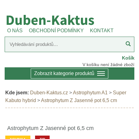
O NÁS
OBCHODNÍ PODMÍNKY
KONTAKT
Košík
V košíku není žádné zboží
Zobrazit kategorie produktů
Kde jsem:
Duben-Kaktus.cz
>
Astrophytum A1
>
Super
Kabuto hybrid
>
Astrophytum Z Jasenné pot 6,5 cm
Astrophytum Z Jasenné pot 6,5 cm