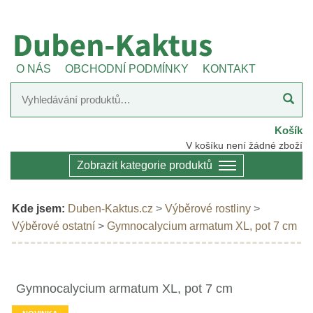
O NÁS
OBCHODNÍ PODMÍNKY
KONTAKT
Košík
V košíku není žádné zboží
Zobrazit kategorie produktů
Kde jsem:
Duben-Kaktus.cz
>
Výběrové rostliny
>
Výběrové ostatní
>
Gymnocalycium armatum XL, pot 7 cm
Gymnocalycium armatum XL, pot 7 cm