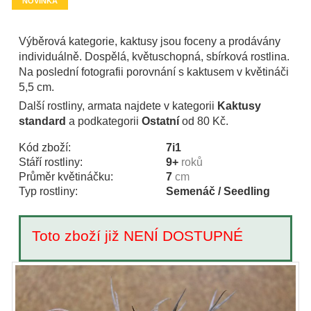
NOVINKA
Výběrová kategorie, kaktusy jsou foceny a prodávány
individuálně. Dospělá, květuschopná, sbírková rostlina.
Na poslední fotografii porovnání s kaktusem v květináči
5,5 cm.
Další rostliny, armata najdete v kategorii
Kaktusy
standard
a podkategorii
Ostatní
od 80 Kč.
Kód zboží:
7i1
Stáří rostliny:
9+
roků
Průměr květináčku:
7
cm
Typ rostliny:
Semenáč / Seedling
Toto zboží již NENÍ DOSTUPNÉ