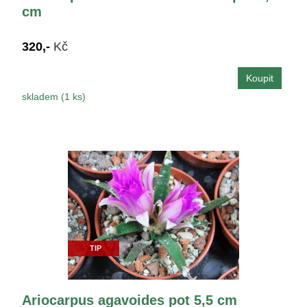
cm
320,-
Kč
skladem (1 ks)
TIP
Ariocarpus agavoides pot 5,5 cm