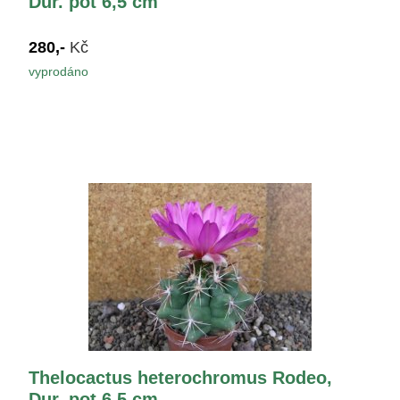
Dur. pot 6,5 cm
280,-
Kč
vyprodáno
Thelocactus heterochromus Rodeo,
Dur. pot 6,5 cm