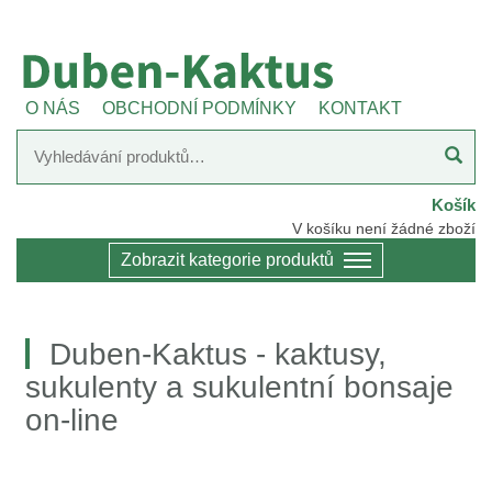
O NÁS
OBCHODNÍ PODMÍNKY
KONTAKT
Košík
V košíku není žádné zboží
Zobrazit kategorie produktů
Duben-Kaktus - kaktusy,
sukulenty a sukulentní bonsaje
on-line