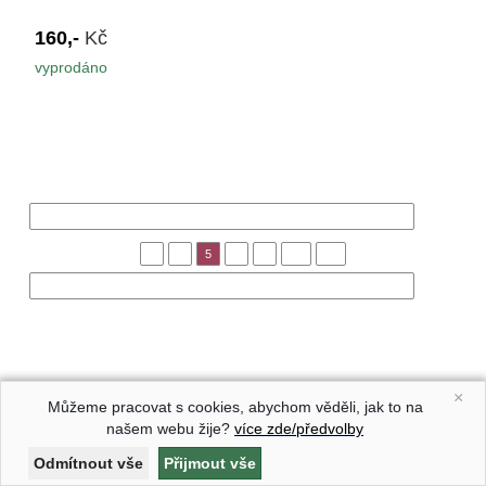
160,-
Kč
vyprodáno
« Předchozí
1
4
5
6
7
10
13
Následující »
×
Můžeme pracovat s cookies, abychom věděli, jak to na
našem webu žije?
více zde/předvolby