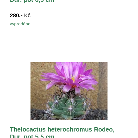
280,-
Kč
vyprodáno
Thelocactus heterochromus Rodeo,
Dur. pot 5,5 cm