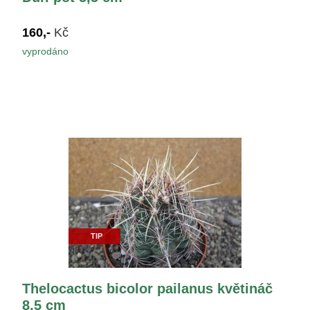
160,-
Kč
vyprodáno
TIP
Thelocactus bicolor pailanus květináč
8,5 cm