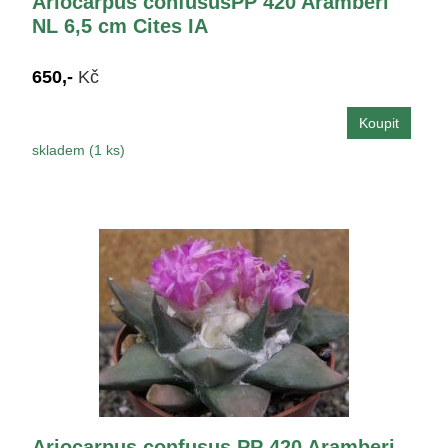
Ariocarpus confususPP 420 Aramberi
NL 6,5 cm Cites IA
650,-
Kč
skladem (1 ks)
Ariocarpus confusus PP 420 Aramberi