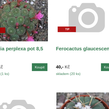
TIP
ia perplexa pot 8,5
Ferocactus glaucesce
Kč
40,-
Kč
(1 ks)
skladem (20 ks)