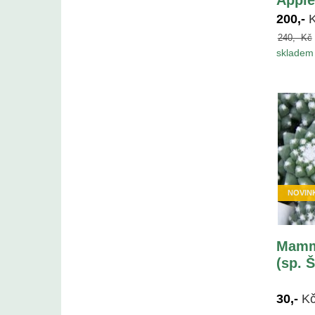
200,-
240,- Kč
skladem 
NOVIN
Mammi
(sp. 
30,-
K