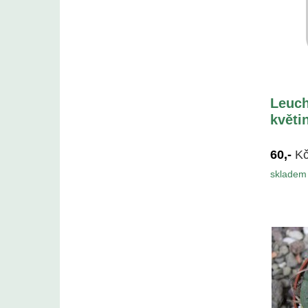
Leuch
květi
60,-
K
skladem 