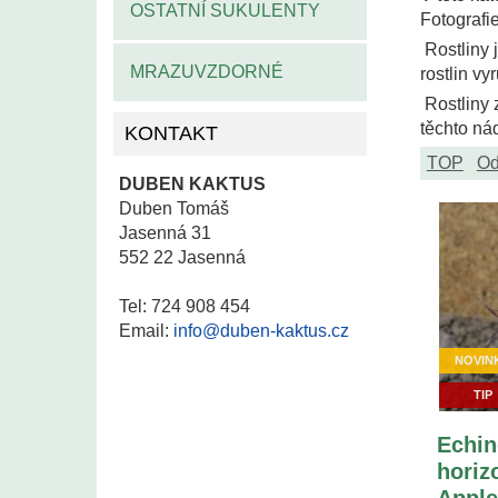
OSTATNÍ SUKULENTY
Fotografie
Rostliny j
MRAZUVZDORNÉ
rostlin v
Rostliny 
těchto ná
KONTAKT
TOP
Od
DUBEN KAKTUS
Duben Tomáš
Jasenná 31
552 22 Jasenná
Tel: 724 908 454
Email:
info@duben-kaktus.cz
NOVIN
TIP
Echin
horiz
Apple