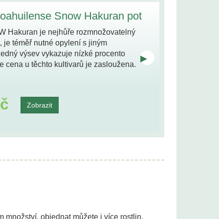
oahuilense Snow Hakuran pot
 Hakuran je nejhůře rozmnožovatelný
t, je téměř nutné opylení s jiným
ledný výsev vykazuje nízké procento
▸
e cena u těchto kultivarů je zasloužena.
Kč
Zobrazit
 množství, objednat můžete i více rostlin.