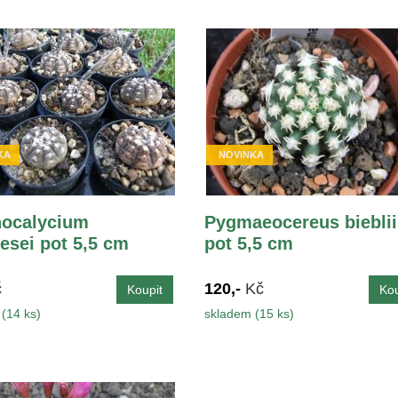
KA
NOVINKA
ocalycium
Pygmaeocereus bieblii
esei pot 5,5 cm
pot 5,5 cm
č
120,-
Kč
(14 ks)
skladem (15 ks)