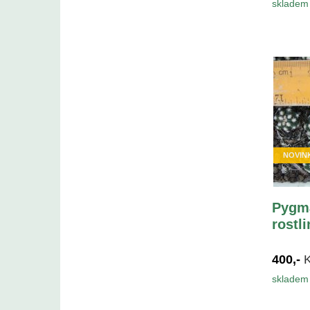
skladem 
NOVIN
Pygma
rostli
400,-
skladem 