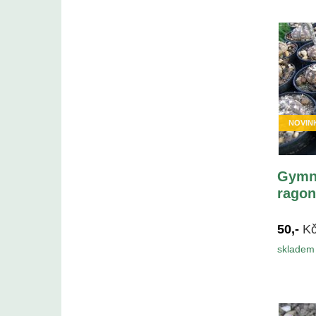
NOVIN
Gymn
ragon
50,-
K
skladem 