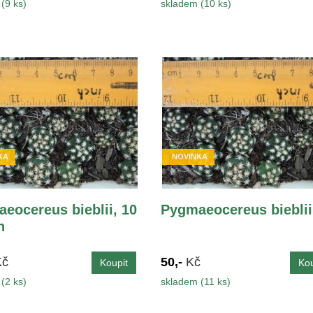
(9 ks)
skladem (10 ks)
KA
NOVINKA
eocereus bieblii, 10
Pygmaeocereus bieblii
n
Kč
50,-
Kč
(2 ks)
skladem (11 ks)