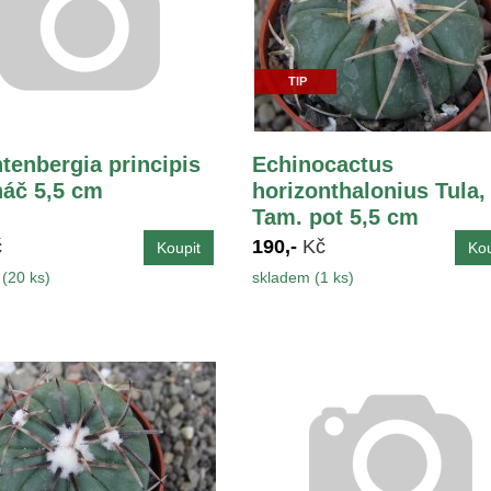
TIP
tenbergia principis
Echinocactus
náč 5,5 cm
horizonthalonius Tula,
Tam. pot 5,5 cm
č
190,-
Kč
(20 ks)
skladem (1 ks)