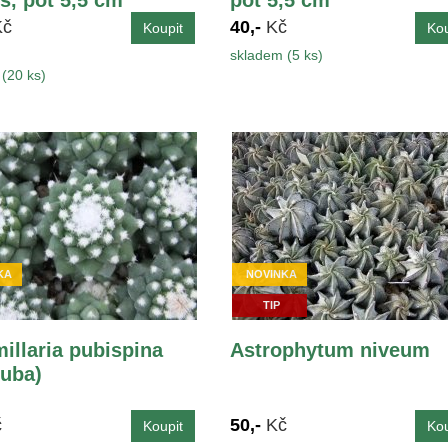
Kč
40,-
Kč
skladem (5 ks)
(20 ks)
KA
NOVINKA
TIP
llaria pubispina
Astrophytum niveum
Šuba)
č
50,-
Kč