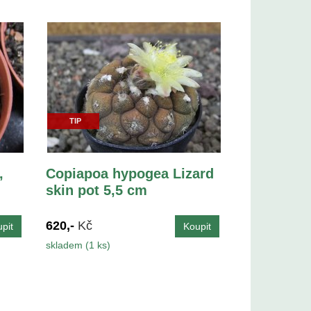
TIP
,
Copiapoa hypogea Lizard
skin pot 5,5 cm
620,-
Kč
skladem (1 ks)