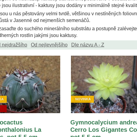
 jsou ilustrativní - kaktusy jsou dodány v minimálně stejné kval
sou u nás pěstovány velmi tvrdě, většinou v nestíněných foliovní
yrůstá v Jasenné od nejmenších semenáčů.
zasaďte do suchého minerálního substrátu a postupně zalévejt
dherných rostlin jakými jsou kaktusy.
 nejdražšího
Od nejlevnějšího
Dle názvu
A - Z
KA
NOVINKA
ocactus
Gymnocalycium andre
onthalonius La
Cerro Los Gigantes Co
s, pot 5,5 cm
pot 5,5 cm