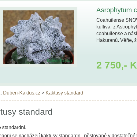
Asrophytum c
6,5…
Coahuilense SNOW
kultivar z Astrophy
coahuilense a nás
Hakuranů. Věřte, ž
…
2 750,- 
:
Duben-Kaktus.cz
>
Kaktusy standard
tusy standard
 standardní.
tegorii se nacházejí kaktusy standardni, pěstované v dostatečném