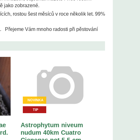
itě jako zobrazené.
cích, rostou šest měsíců v roce několik let.
99%
e. Přejeme Vám mnoho radosti při pěstování
NOVINKA
TIP
ae
Astrophytum niveum
rd.
nudum 40km Cuatro
Cienegas pot 5,5 cm