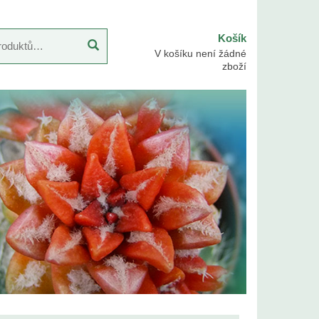
Košík
V košíku není žádné
zboží